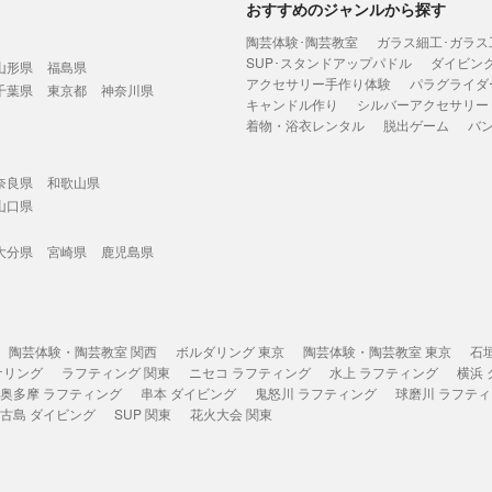
おすすめのジャンルから探す
陶芸体験･陶芸教室
ガラス細工･ガラス
SUP･スタンドアップパドル
ダイビン
山形県
福島県
アクセサリー手作り体験
パラグライダ
千葉県
東京都
神奈川県
キャンドル作り
シルバーアクセサリー
着物・浴衣レンタル
脱出ゲーム
バ
奈良県
和歌山県
山口県
大分県
宮崎県
鹿児島県
陶芸体験・陶芸教室 関西
ボルダリング 東京
陶芸体験・陶芸教室 東京
石
ケリング
ラフティング 関東
ニセコ ラフティング
水上 ラフティング
横浜
奥多摩 ラフティング
串本 ダイビング
鬼怒川 ラフティング
球磨川 ラフテ
古島 ダイビング
SUP 関東
花火大会 関東