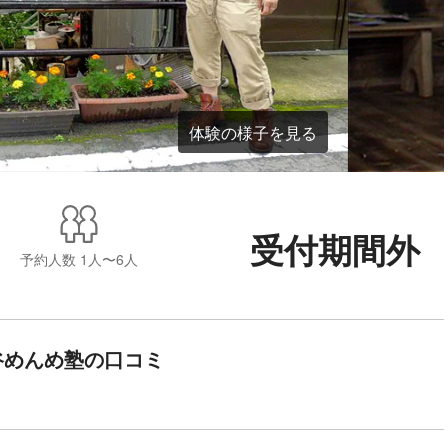
体験の様子を見る
受付期間外
予約人数
1人〜6人
谷めんめ塾の口コミ