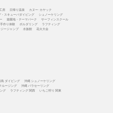
工房
日帰り温泉
カヌー･カヤック
グ・スキューバダイビング
シュノーケリング
ー
遊園地・テーマパーク
サーフィンスクール
 手作り体験
ボルダリング
ラフティング
ンジージャンプ
水族館
花火大会
垣島 ダイビング
沖縄 シュノーケリング
 クルージング
沖縄 パラセーリング
ィング
ラフティング 関西
いちご狩り 関東