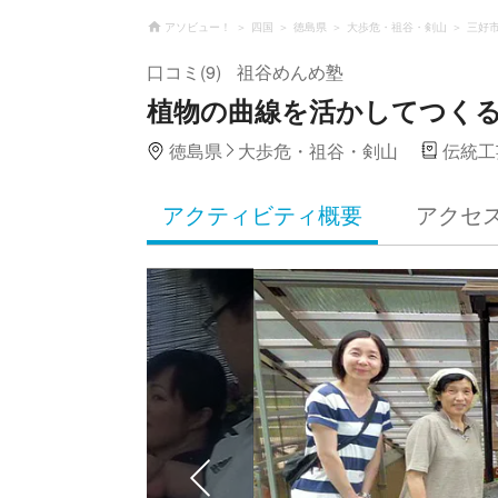
アソビュー！
四国
徳島県
大歩危・祖谷・剣山
三好
口コミ(9)
祖谷めんめ塾
植物の曲線を活かしてつく
徳島県
大歩危・祖谷・剣山
伝統工
アクティビティ概要
アクセ