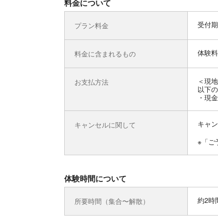
料金について
受付期
プラン料金
体験料
料金に含まれるもの
＜現地
お支払方法
以下の
・現金
キャン
キャンセルに関して
※「ご
体験時間について
約2時
所要時間（集合〜解散）