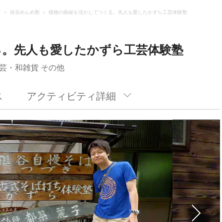
市
祖谷めんめ塾
植物の曲線を活かしてつくる。先人も愛したかずら工芸体験塾
る。先人も愛したかずら工芸体験塾
芸・和雑貨 その他
ス
アクティビティ詳細