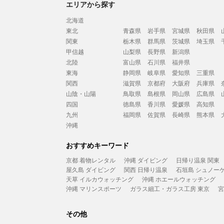
エリアから探す
北海道
東北
青森県
岩手県
宮城県
秋田県
関東
栃木県
群馬県
茨城県
埼玉県
甲信越
山梨県
長野県
新潟県
北陸
富山県
石川県
福井県
東海
静岡県
岐阜県
愛知県
三重県
関西
滋賀県
京都府
大阪府
兵庫県
山陰・山陽
鳥取県
島根県
岡山県
広島県
四国
徳島県
香川県
愛媛県
高知県
九州
福岡県
佐賀県
長崎県
熊本県
沖縄
おすすめキーワード
京都 着物レンタル
沖縄 ダイビング
日帰り温泉 関東
屋久島 ダイビング
関西 日帰り温泉
石垣島 シュノー
天草 イルカウォッチング
沖縄 ホエールウォッチング
沖縄 マリンスポーツ
ガラス細工・ガラス工房 東京
宮
その他