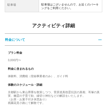
駐車場はございませんので、お近くのパーキ
駐車場
ングをご利用ください。
アクティビティ詳細
料金について
プラン料金
3,000円〜
料金に含まれるもの
体験料、消費税（登録事業者のみ）、ガイド料
体験のスケジュール・詳細
京都駅から東山界隈を散策しつつ、菅原道真怨霊伝説の真相、耳塚の真
実、幽霊の子育て飴、縁切り神社などの解説をいたします。
（お茶・お菓子付き休憩あり）
祇園花見小路にて解散です。