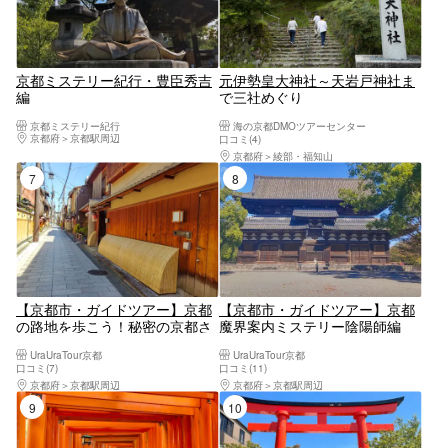
京都ミステリー紀行・豊臣秀吉
元伊勢皇大神社～天岩戸神社ま
編
で三社めぐり
京都ミステリー紀行
海の京都DMOツアーセンター
京都府
京都駅周辺
口コミ(4)
京都府
綾部・福知山
7位
8位
【京都市・ガイドツアー】京都
【京都市・ガイドツアー】京都
の路地を歩こう！秘密の京都さ
魔界案内ミステリー陰陽師編
んぽ
UraUraTour京都
UraUraTour京都
口コミ(7)
口コミ(11)
京都府
京都駅周辺
京都府
京都駅周辺
9位
10位