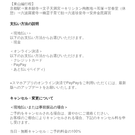
【東山編行程】
京都駅⇒東本願寺⇒文子天満宮⇒キリシタン殉教地⇒耳塚⇒甘春堂（休
憩）⇒六波羅蜜寺⇒幽霊子育て飴⇒六道珍皇寺⇒安井金毘羅宮
支払い方法の説明
＜現地払い＞
以下のお支払い方法からお選びいただけます。
・現金
＜オンライン決済＞
以下のお支払い方法からお選びいただけます。
・クレジットカード
・PayPay
・あと払い(ペイディ)
※スマホアプリのオンライン決済でPayPayをご利用いただくには、最新
版へのアップデートをお願いいたします。
キャンセル・変更について
＜現地払いまたは事前振込の場合＞
ご予約をキャンセルされる場合は、速やかにご連絡ください。
お客様のご都合によりキャンセルされる場合、下記のキャンセル料を申
し受けます。
当日・無断キャンセル：ご予約料金の100%