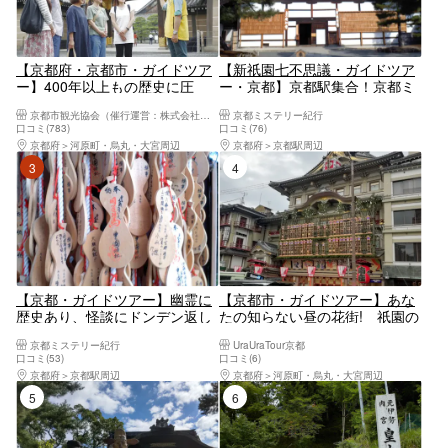
【京都府・京都市・ガイドツア
【新祇園七不思議・ガイドツア
ー】400年以上もの歴史に圧
ー・京都】京都駅集合！京都ミ
巻！二条城公式ガイドツアー
ステリー紀行・祇園編。ベテラ
京都市観光協会（催行運営：株式会社らくたび）
京都ミステリー紀行
ンガイドの軽快トークであっと
口コミ(783)
口コミ(76)
いう間の3時間！ここでしか聞
京都府
河原町・烏丸・大宮周辺
京都府
京都駅周辺
けない話がたくさん！
3位
4位
【京都・ガイドツアー】幽霊に
【京都市・ガイドツアー】あな
歴史あり、怪談にドンデン返し
たの知らない昼の花街! 祇園の
あり！平安時代から現代まで、
ひる遊び
京都ミステリー紀行
UraUraTour京都
幽霊と人間との関わりが明らか
口コミ(53)
口コミ(6)
になる。京都ミステリー紀行・
京都府
京都駅周辺
京都府
河原町・烏丸・大宮周辺
幽霊編
5位
6位