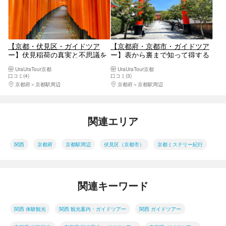
【京都・伏見区・ガイドツア
【京都府・京都市・ガイドツア
ー】伏見稲荷の真実と不思議を
ー】表から裏まで知って得する
知ろう！壱のお話「稲荷入門
90分！伏見稲荷大社ツアー
UraUraTour京都
UraUraTour京都
編」
口コミ(4)
口コミ(3)
京都府
京都駅周辺
京都府
京都駅周辺
関連エリア
関西
京都府
京都駅周辺
伏見区（京都市）
京都ミステリー紀行
関連キーワード
関西 体験観光
関西 観光案内・ガイドツアー
関西 ガイドツアー