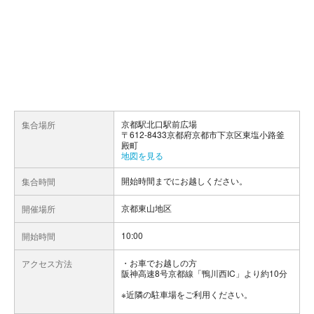
京都駅北口駅前広場
集合場所
〒612-8433京都府京都市下京区東塩小路釜
殿町
地図を見る
開始時間までにお越しください。
集合時間
京都東山地区
開催場所
10:00
開始時間
お車でお越しの方
アクセス方法
阪神高速8号京都線「鴨川西IC」より約10分
※近隣の駐車場をご利用ください。