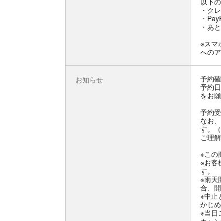
以下の
・クレ
・Pay
・あと
※スマ
へのア
予約確
お知らせ
予約日
をお願
予約受
なお、
す。（
ご理解
※この
※お客
す。
※雨天
合、開
※中止
かじめ
※当日