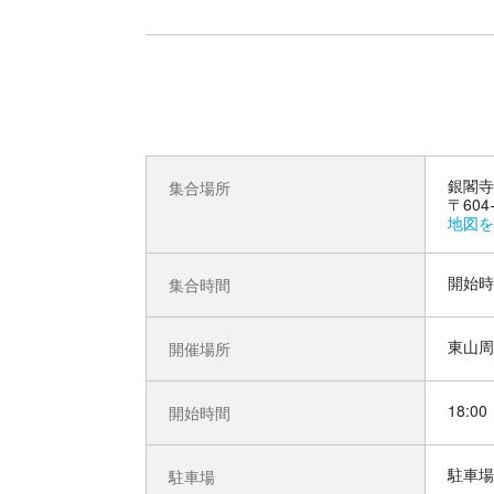
銀閣寺
集合場所
〒60
地図を
開始時
集合時間
東山周
開催場所
18:00
開始時間
駐車場
駐車場