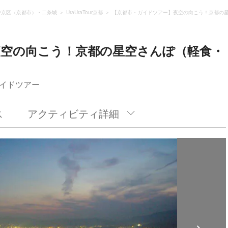
中京区（京都市）・二条城
UraUraTour京都
【京都市・ガイドツアー】夜空の向こう！京都の
夜空の向こう！京都の星空さんぽ（軽食・
イドツアー
ス
アクティビティ詳細