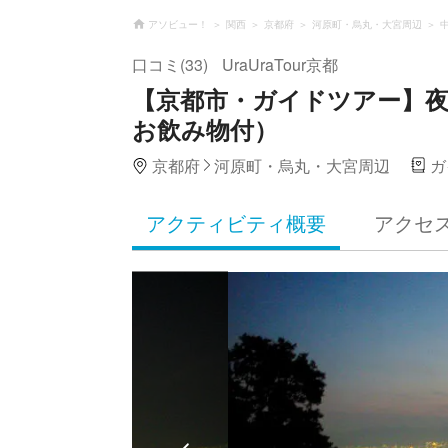
アソビュー！
関西
京都府
河原町・烏丸・大宮周辺
口コミ(33)
UraUraTour京都
【京都市・ガイドツアー】
お飲み物付）
京都府
河原町・烏丸・大宮周辺
ガ
アクティビティ概要
アクセ