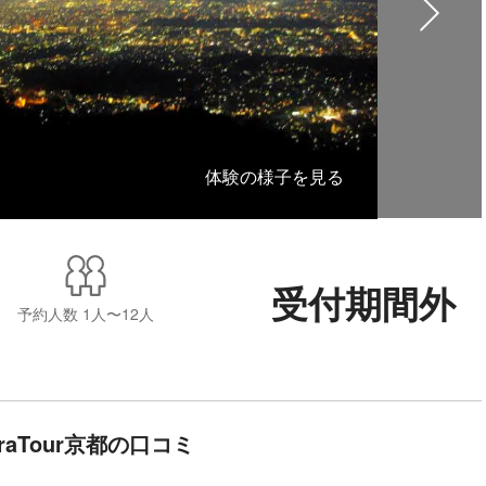
体験の様子を見る
受付期間外
予約人数
1人〜12人
UraTour京都の口コミ