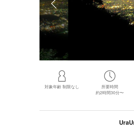
対象年齢
制限なし
所要時間
約2時間30分〜
Ura