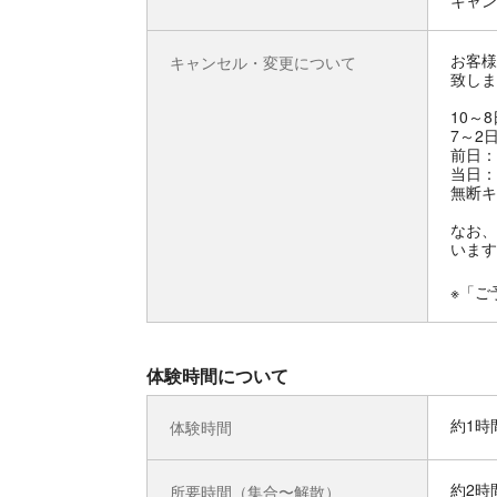
キャン
お客様
キャンセル・変更について
致しま
10～
7～2
前日：
当日：
無断キ
なお、
います
※「ご
体験時間について
約1時
体験時間
約2時
所要時間（集合〜解散）