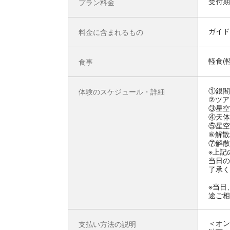
受付期
プラン料金
ガイド
料金に含まれるもの
軽食(
食事
①銀閣
体験のスケジュール・詳細
②ツア
③星空
④天体
⑤星空
⑥解散
⑦解散
※上記
当日の
了承く
※当日
途ご相
＜オン
支払い方法の説明