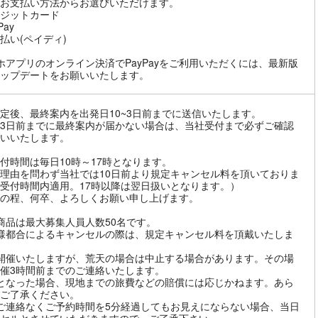
お支払い方法からお選びいただけます。
ジットカード
Pay
払い(ペイディ)
ホアプリのオンライン決済でPayPayをご利用いただくには、最新版
ップデートをお願いいたします。
定後、最終案内を出発日10~3日前までに送信いたします。
3日前までに最終案内が届かない場合は、当社受付まで必ずご確認
いいたします。
付時間は毎日10時～17時となります。
理由を問わず当社では10日前より規定キャンセル料を頂いておりま
受付時間内適用。17時以降は翌日扱いとなります。）
の程、何卒、よろしくお願い申し上げます。
商品は最大募集人員人数50名です。
様都合によるキャンセルの際は、規定キャンセル料を頂戴いたしま
開催いたしますが、荒天の場合は中止する場合があります。その場
催3時間前までのご連絡いたします。
となった場合、現地までの旅費などの賠償には応じかねます。あら
ご了承ください。
ご連絡なくご予約時間を5分経過してもお見えにならない場合、当日