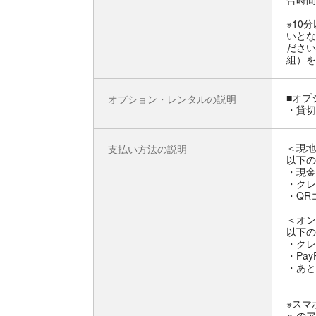
※10
いとな
ださい
組）を
■オプ
オプション・レンタルの説明
・貸切
＜現地
支払い方法の説明
以下の
・現金
・クレジ
・QRコ
＜オン
以下の
・クレ
・Pay
・あと
※スマ
へのア