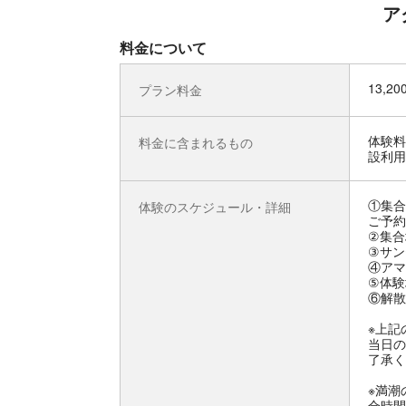
ア
料金について
13,2
プラン料金
体験料
料金に含まれるもの
設利用
①集合
体験のスケジュール・詳細
ご予約
②集合
③サン
④アマ
⑤体験
⑥解散
※上記
当日の
了承く
※満潮
合時間