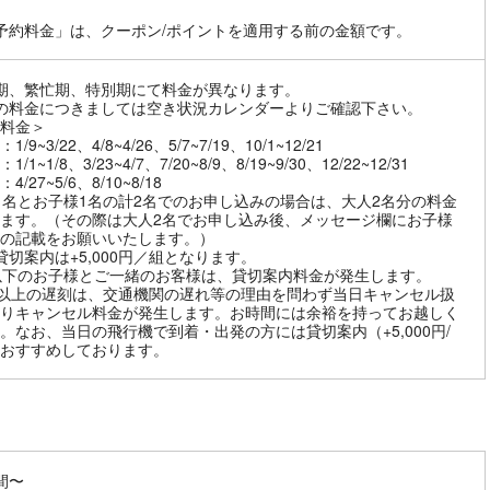
予約料金」は、クーポン/ポイントを適用する前の金額です。
期、繁忙期、特別期にて料金が異なります。
の料金につきましては空き状況カレンダーよりご確認下さい。
料金＞
/9~3/22、4/8~4/26、5/7~7/19、10/1~12/21
/1~1/8、3/23~4/7、7/20~8/9、8/19~9/30、12/22~12/31
4/27~5/6、8/10~8/18
1名とお子様1名の計2名でのお申し込みの場合は、大人2名分の料金
ます。（その際は大人2名でお申し込み後、メッセージ欄にお子様
の記載をお願いいたします。）
貸切案内は+5,000円／組となります。
以下のお子様とご一緒のお客様は、貸切案内料金が発生します。
分以上の遅刻は、交通機関の遅れ等の理由を問わず当日キャンセル扱
りキャンセル料金が発生します。お時間には余裕を持ってお越しく
。なお、当日の飛行機で到着・出発の方には貸切案内（+5,000円/
おすすめしております。
間〜