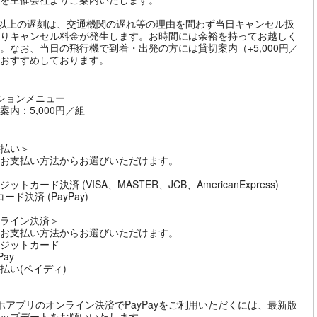
分以上の遅刻は、交通機関の遅れ等の理由を問わず当日キャンセル扱
りキャンセル料金が発生します。お時間には余裕を持ってお越しく
。なお、当日の飛行機で到着・出発の方には貸切案内（+5,000円／
おすすめしております。
ションメニュー
案内：5,000円／組
払い＞
お支払い方法からお選びいただけます。
ットカード決済 (VISA、MASTER、JCB、AmericanExpress)
ード決済 (PayPay)
ライン決済＞
お支払い方法からお選びいただけます。
ジットカード
Pay
払い(ペイディ)
ホアプリのオンライン決済でPayPayをご利用いただくには、最新版
ップデートをお願いいたします。