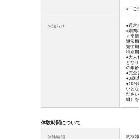
※「ご
●通常
お知らせ
※期間
＜季節
通常期：1
繁忙期：1
特別期：
●大人
となり
の年齢
●完全
●3歳
●10
いとな
ださい
組）を
体験時間について
約3時
体験時間