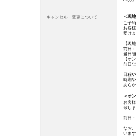
＜現地
キャンセル・変更について
ご予約
お客様
受けま
【現地
前日：
当日/
【オン
前日/
日程や
時期や
あらか
＜オン
お客様
致しま
前日・
なお、
います