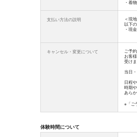
・着物
＜現地
支払い方法の説明
以下の
・現金
ご予約
キャンセル・変更について
お客様
受けま
当日・
日程や
時期や
あらか
※「ご
体験時間について