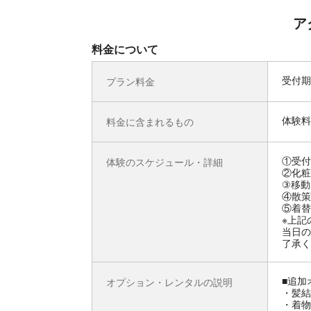
ア
料金について
受付期
プラン料金
体験料
料金に含まれるもの
①受付
体験のスケジュール・詳細
②化粧
③移動
④散策
⑤着替
※上記
当日の
了承く
■追加
オプション・レンタルの説明
・髪結：
・着物