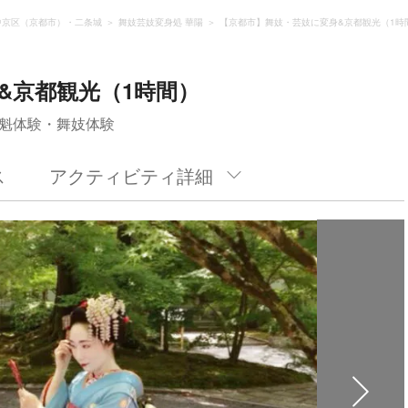
中京区（京都市）・二条城
舞妓芸妓変身処 華陽
【京都市】舞妓・芸妓に変身&京都観光（1時
&京都観光（1時間）
魁体験・舞妓体験
ス
アクティビティ詳細