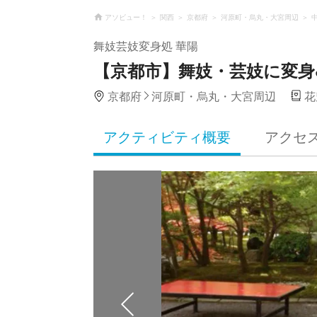
アソビュー！
関西
京都府
河原町・烏丸・大宮周辺
舞妓芸妓変身処 華陽
【京都市】舞妓・芸妓に変身
京都府
河原町・烏丸・大宮周辺
花
アクティビティ概要
アクセ