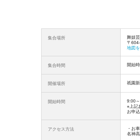
舞妓芸
集合場所
〒60
地図を
開始時
集合時間
祇園新
開催場所
9:00～
開始時間
※上記
お申込
お車
アクセス方法
名神高