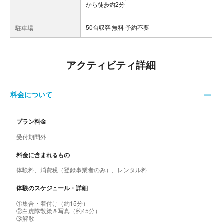
から徒歩約2分
50台収容 無料 予約不要
駐車場
アクティビティ詳細
料金について
プラン料金
受付期間外
料金に含まれるもの
体験料、消費税（登録事業者のみ）、レンタル料
体験のスケジュール・詳細
①集合・着付け（約15分）
②白虎隊散策＆写真（約45分）
③解散