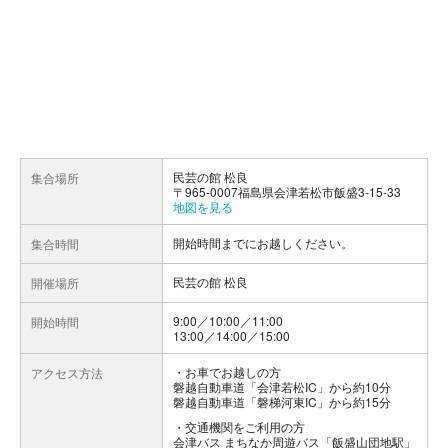
民芸の館 松良
集合場所
〒965-0007福島県会津若松市飯盛3-15-33
地図を見る
開始時間までにお越しください。
集合時間
民芸の館 松良
開催場所
9:00／10:00／11:00
開始時間
13:00／14:00／15:00
お車でお越しの方
アクセス方法
磐越自動車道「会津若松IC」から約10分
磐越自動車道「磐梯河東IC」から約15分
交通機関をご利用の方
会津バス まちなか周遊バス「飯盛山団地駅」