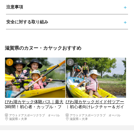
注意事項
安全に対する取り組み
滋賀県のカヌー・カヤックおすすめ
1位
2位
びわ湖カヤック体験パス｜最大
びわ湖カヤックガイド付ツアー
3時間！初心者・カップル・フ
｜初心者向けレクチャー＆ガイ
ァミリーにおすすめ
ド同行
アウトドアスポーツクラブ オーパル
アウトドアスポーツクラブ オーパル
滋賀県
大津
滋賀県
大津