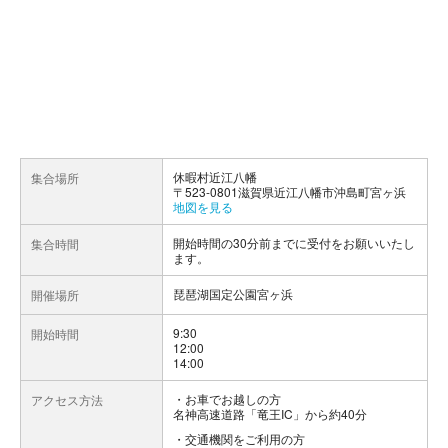
休暇村近江八幡
集合場所
〒523-0801滋賀県近江八幡市沖島町宮ヶ浜
地図を見る
開始時間の30分前までに受付をお願いいたし
集合時間
ます。
琵琶湖国定公園宮ヶ浜
開催場所
9:30
開始時間
12:00
14:00
お車でお越しの方
アクセス方法
名神高速道路「竜王IC」から約40分
交通機関をご利用の方