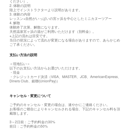
ください）。
2. 体験の説明
陸上でインストラクターより説明があります。
3. 体験の内容
レッスン+自然がいっぱいの宮ヶ浜を中心としたミニカヌーツアー
4. 解散
体験終了次第、解散になります。
天然温泉宮ヶ浜の湯がご利用いただけます（別料金）。
※上記の流れは目安です。
当日の状況によって流れが変更になる場合がありますので、あらかじめ
ご了承ください。
支払い方法の説明
＜現地払い＞
以下のお支払い方法からお選びいただけます。
・現金
・クレジットカード決済（VISA、MASTER、JCB、AmericanExpress、
Diners Club、銀聯(UnionPay)）
キャンセル・変更について
ご予約のキャンセル・変更の場合は、速やかにご連絡ください。
お客様のご都合によりキャンセルされる場合、下記のキャンセル料を頂
戴致します。
3～2日前：ご予約料金の30%
前日：ご予約料金の50%