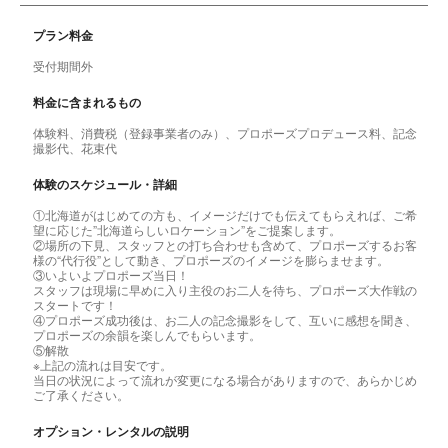
プラン料金
受付期間外
料金に含まれるもの
体験料、消費税（登録事業者のみ）、プロポーズプロデュース料、記念
撮影代、花束代
体験のスケジュール・詳細
①北海道がはじめての方も、イメージだけでも伝えてもらえれば、ご希
望に応じた”北海道らしいロケーション”をご提案します。
②場所の下見、スタッフとの打ち合わせも含めて、プロポーズするお客
様の“代行役”として動き、プロポーズのイメージを膨らませます。
③いよいよプロポーズ当日！
スタッフは現場に早めに入り主役のお二人を待ち、プロポーズ大作戦の
スタートです！
④プロポーズ成功後は、お二人の記念撮影をして、互いに感想を聞き、
プロポーズの余韻を楽しんでもらいます。
⑤解散
※上記の流れは目安です。
当日の状況によって流れが変更になる場合がありますので、あらかじめ
ご了承ください。
オプション・レンタルの説明