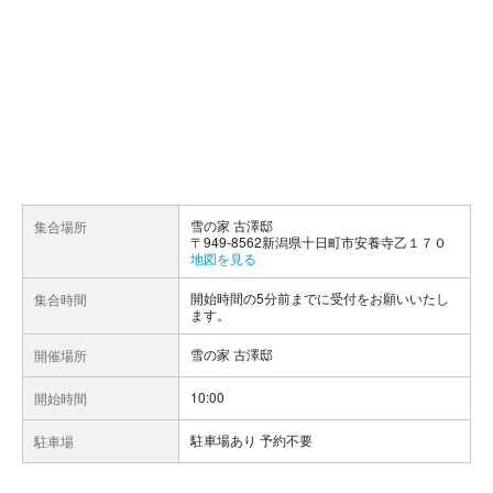
雪の家 古澤邸
集合場所
〒949-8562新潟県十日町市安養寺乙１７０
地図を見る
開始時間の5分前までに受付をお願いいたし
集合時間
ます。
雪の家 古澤邸
開催場所
10:00
開始時間
駐車場あり 予約不要
駐車場