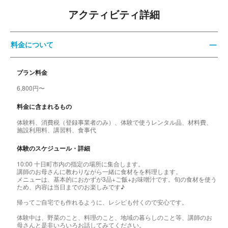
アクティビティ詳細
料金について
プラン料金
6,800円〜
料金に含まれるもの
体験料、消費税（登録事業者のみ）、体験で使うレンタル品、材料費、
施設利用料、講習料、食事代
体験のスケジュール・詳細
10:00 十日町市内の指定の場所に集合します。
講師のお母さんに教わりながら一緒に食材をを料理します。
メニューは、基本的におかずが3品+ご飯+お味噌汁です。旬の食材を使う
ため、内容は当日までのお楽しみです♪
帰ってご自宅でも作れるように、レシピも付くので安心です。
体験中は、野菜のこと、料理のこと、地域の暮らしのこと等、講師のお
母さんと是非いろいろお話してみてください。