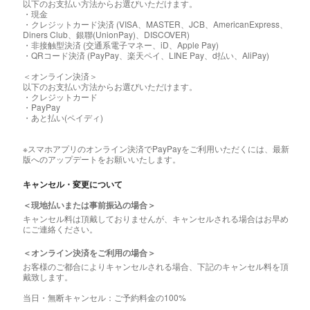
以下のお支払い方法からお選びいただけます。
・現金
・クレジットカード決済 (VISA、MASTER、JCB、AmericanExpress、
Diners Club、銀聯(UnionPay)、DISCOVER)
・非接触型決済 (交通系電子マネー、iD、Apple Pay)
・QRコード決済 (PayPay、楽天ペイ、LINE Pay、d払い、AliPay)
＜オンライン決済＞
以下のお支払い方法からお選びいただけます。
・クレジットカード
・PayPay
・あと払い(ペイディ)
※スマホアプリのオンライン決済でPayPayをご利用いただくには、最新
版へのアップデートをお願いいたします。
キャンセル・変更について
＜現地払いまたは事前振込の場合＞
キャンセル料は頂戴しておりませんが、キャンセルされる場合はお早め
にご連絡ください。
＜オンライン決済をご利用の場合＞
お客様のご都合によりキャンセルされる場合、下記のキャンセル料を頂
戴致します。
当日・無断キャンセル：ご予約料金の100%