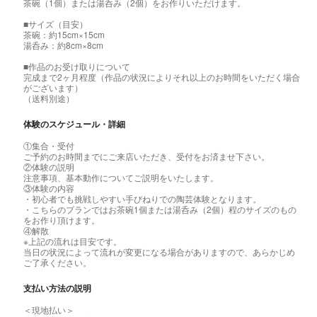
茶碗（1個）または湯呑み（2個）をお作りいただけます。
■サイズ（目安）
茶碗：約15cm×15cm
湯呑み：約8cm×8cm
■作品のお受け取りについて
完成まで2ヶ月程度（作品の状況によりそれ以上のお時間をいただく場合
がございます）
（送料別途）
体験のスケジュール・詳細
①集合・受付
ご予約のお時間までにご来店いただき、受付をお済ませ下さい。
②体験の説明
注意事項、基本動作についてご説明をいたします。
③体験の内容
・初心者でも挑戦しやすい手びねりでの陶芸体験となります。
・こちらのプランではお茶碗1個または湯呑み（2個）程のサイズのもの
をお作り頂けます。
④解散
※上記の流れは目安です。
当日の状況によって流れが変更になる場合がありますので、あらかじめ
ご了承ください。
支払い方法の説明
＜現地払い＞