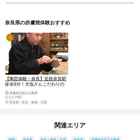
奈良県の赤膚焼体験おすすめ
1位
【陶芸体験・奈良】近鉄奈良駅
徒歩3分！大塩さんこだわりの
「ここでしか使えない土」で本
赤膚焼大塩正士陶房
格赤膚焼体験！明るく優しい指
口コミ(160)
導が人気！
奈良県
奈良・斑鳩・天理
関連エリア
関西
奈良県
奈良・斑鳩・天理
奈良市
赤膚焼大塩正士陶房