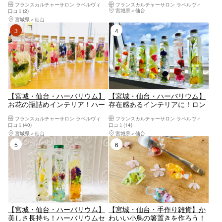
フランスカルチャーサロン ラベルヴィ
フランスカルチャーサロン ラベルヴィ
宮城県
仙台
口コミ(2)
宮城県
仙台
3位
4位
【宮城・仙台・ハーバリウム】
【宮城・仙台・ハーバリウム】
お花の瓶詰めインテリア！ハー
存在感あるインテリアに！ロン
バリウム作り体験♪
グボトルレッスン
フランスカルチャーサロン ラベルヴィ
フランスカルチャーサロン ラベルヴィ
口コミ(40)
口コミ(14)
宮城県
仙台
宮城県
仙台
5位
6位
【宮城・仙台・ハーバリウム】
【宮城・仙台・手作り雑貨】か
美しさ長持ち！ハーバリウムセ
わいい小鳥の箸置きを作ろう！