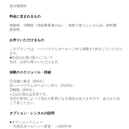
受付期間外
料金に含まれるもの
体験料、消費税（登録事業者のみ）、体験で使うレンタル品、材料費、
講習料
お作りいただけるもの
このプランでは、ハーバリウムボールペン作り体験を1本分していただけ
ます。
■作品のお受け取りについて
当日、お持ち帰りいただけます。
体験のスケジュール・詳細
①店舗に集合（約5分）
②ハーバリウムボールペン作り（約30分）
③解散（約5分）
※上記の流れは目安です。
当日の状況によって流れが変更になる場合がありますので、あらかじめ
ご了承ください。
オプション・レンタルの説明
■オプションメニュー
・天然石ボールペンへ変更：＋500円/本