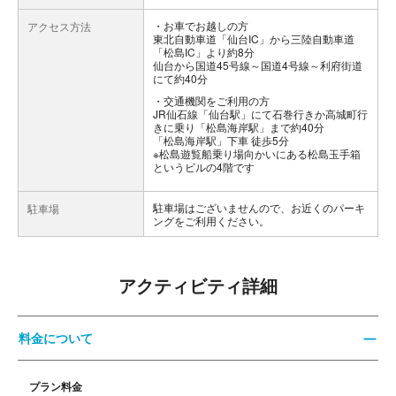
お車でお越しの方
アクセス方法
東北自動車道「仙台IC」から三陸自動車道
「松島IC」より約8分
仙台から国道45号線～国道4号線～利府街道
にて約40分
交通機関をご利用の方
JR仙石線「仙台駅」にて石巻行きか高城町行
きに乗り「松島海岸駅」まで約40分
「松島海岸駅」下車 徒歩5分
※松島遊覧船乗り場向かいにある松島玉手箱
というビルの4階です
駐車場はございませんので、お近くのパーキ
駐車場
ングをご利用ください。
アクティビティ詳細
料金について
プラン料金