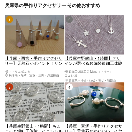
兵庫県の手作りアクセサリー その他おすすめ
1位
2位
【兵庫・西宮・手作りアクセサ
【兵庫生野銀山・1時間】デザ
リー】天然石がポイント！リン
インが選べるお気軽銀細工体験
グorイヤーカフ作り
アトリエ 銀の糸
銀細工体験工房 Marie（マリー）
兵庫県
尼崎・宝塚・三田・丹波篠山
口コミ(3)
兵庫県
神鍋・鉢伏・養父・和田山
3位
4位
【兵庫生野銀山・1時間】ちょ
【兵庫・宝塚・手作りアクセサ
こっと銀細工体験、イニシャル
リー】天然石がかわいい！イヤ