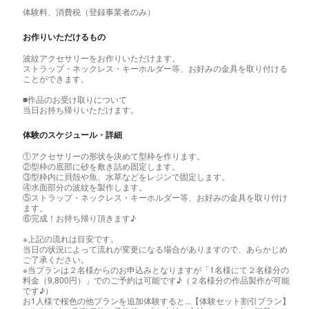
体験料、消費税（登録事業者のみ）
お作りいただけるもの
波紋アクセサリーをお作りいただけます。
ストラップ・ネックレス・キーホルダー等、お好みの金具を取り付ける
ことができます。
■作品のお受け取りについて
当日お持ち帰りいただけます。
体験のスケジュール・詳細
①アクセサリーの形状を決めて型枠を作ります。
②型枠の底部に砂を敷き詰め固定します。
③型枠内に貝殻や魚、水草などをレジンで固定します。
④水面部分の波紋を製作します。
⑤ストラップ・ネックレス・キーホルダー等、お好みの金具を取り付け
ます。
⑥完成！お持ち帰り頂きます♪
※上記の流れは目安です。
当日の状況によって流れが変更になる場合がありますので、あらかじめ
ご了承ください。
※当プランは２名様からのお申込みとなりますが「1名様にて２名様分の
料金（9,800円）」でのご予約は可能です♪（２名様分の作品製作が可能
です♪）
お1人様で桜色の他プランを追加体験すると...【体験セット割引プラン】