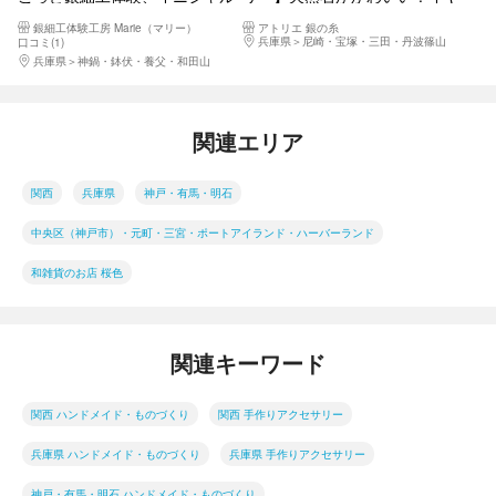
作り
ーカフにもなるフリーサイズの
銀細工体験工房 Marie（マリー）
アトリエ 銀の糸
リング
兵庫県
尼崎・宝塚・三田・丹波篠山
口コミ(1)
兵庫県
神鍋・鉢伏・養父・和田山
関連エリア
関西
兵庫県
神戸・有馬・明石
中央区（神戸市）・元町・三宮・ポートアイランド・ハーバーランド
和雑貨のお店 桜色
関連キーワード
関西 ハンドメイド・ものづくり
関西 手作りアクセサリー
兵庫県 ハンドメイド・ものづくり
兵庫県 手作りアクセサリー
神戸・有馬・明石 ハンドメイド・ものづくり