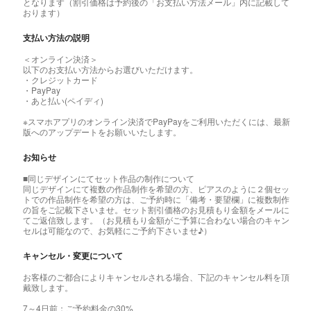
となります（割引価格は予約後の「お支払い方法メール」内に記載して
おります）
支払い方法の説明
＜オンライン決済＞
以下のお支払い方法からお選びいただけます。
・クレジットカード
・PayPay
・あと払い(ペイディ)
※スマホアプリのオンライン決済でPayPayをご利用いただくには、最新
版へのアップデートをお願いいたします。
お知らせ
■同じデザインにてセット作品の制作について
同じデザインにて複数の作品制作を希望の方、ピアスのように２個セッ
トでの作品制作を希望の方は、ご予約時に「備考・要望欄」に複数制作
の旨をご記載下さいませ。セット割引価格のお見積もり金額をメールに
てご返信致します。（お見積もり金額がご予算に合わない場合のキャン
セルは可能なので、お気軽にご予約下さいませ♪）
キャンセル・変更について
お客様のご都合によりキャンセルされる場合、下記のキャンセル料を頂
戴致します。
7～4日前：ご予約料金の30%