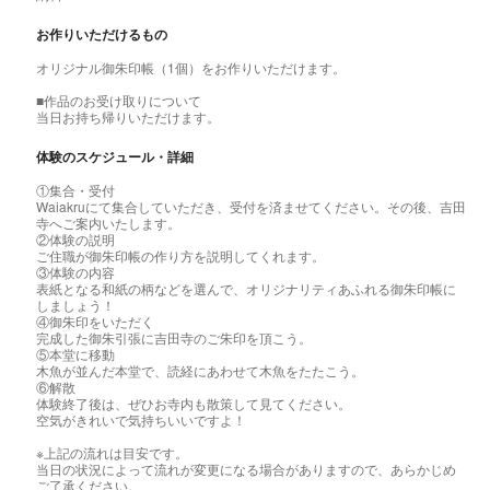
お作りいただけるもの
オリジナル御朱印帳（1個）をお作りいただけます。
■作品のお受け取りについて
当日お持ち帰りいただけます。
体験のスケジュール・詳細
①集合・受付
Waiakruにて集合していただき、受付を済ませてください。その後、吉田
寺へご案内いたします。
②体験の説明
ご住職が御朱印帳の作り方を説明してくれます。
③体験の内容
表紙となる和紙の柄などを選んで、オリジナリティあふれる御朱印帳に
しましょう！
④御朱印をいただく
完成した御朱引張に吉田寺のご朱印を頂こう。
⑤本堂に移動
木魚が並んだ本堂で、読経にあわせて木魚をたたこう。
⑥解散
体験終了後は、ぜひお寺内も散策して見てください。
空気がきれいで気持ちいいですよ！
※上記の流れは目安です。
当日の状況によって流れが変更になる場合がありますので、あらかじめ
ご了承ください。