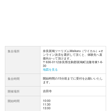
奈良斑鳩ツーリズムWaikaru（ワイカル）※オ
集合場所
ンライン決済を選択して頂くと、体験先へ直
接向かって頂けます。
〒636-0112奈良県生駒郡斑鳩町法隆寺東1-6-
30
地図を見る
開始時間の15分前までに受付をお願いいたし
集合時間
ます。
吉田寺
開催場所
10:00
開始時間
11:30
13:00