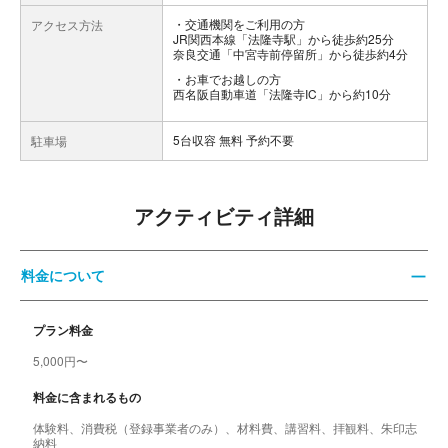
交通機関をご利用の方
アクセス方法
JR関西本線「法隆寺駅」から徒歩約25分
奈良交通「中宮寺前停留所」から徒歩約4分
お車でお越しの方
西名阪自動車道「法隆寺IC」から約10分
5台収容 無料 予約不要
駐車場
アクティビティ詳細
料金について
プラン料金
5,000円〜
料金に含まれるもの
体験料、消費税（登録事業者のみ）、材料費、講習料、拝観料、朱印志
納料