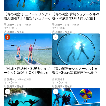
【青の洞窟❗️シュノーケリング⭐️
【青の洞窟•貸切シュノーケル•3
雨天開催☔️】⭐️格安⭐️シュノーケ
歳〜70歳までOK！雨天開催】
ルツアー☆当日予約・泳げない
安心の完全貸し切りツアー⭐︎写
沖縄マリンサービス碧
沖縄マリンサービス碧
方大歓迎☆シャワードライヤー
真・動画撮影制限なし！無料撮
口コミ(951)
口コミ(580)
完備！
影☆女性スタッフ在籍☆当日予
沖縄県
西海岸
沖縄県
西海岸
約・泳げない方大歓迎☆シャワ
3位
4位
ー、ドライヤー完備!
【沖縄・恩納村・SUP＆シュノ
【青の洞窟❤️シュノーケル】⭐️
ーケル】3歳からOK！安心の1
鬼得⭐️Gopro写真動画その場で
組貸し切りセットプラン！手ぶ
スマホ無料転送❤️タオルサンダ
沖縄マリンサービス碧
武藤潜水
ら参加OK！
ル餌あげ無料❤️グループ割あり
口コミ(118)
口コミ(5,417)
ますよー
沖縄県
西海岸
沖縄県
西海岸
5位
6位