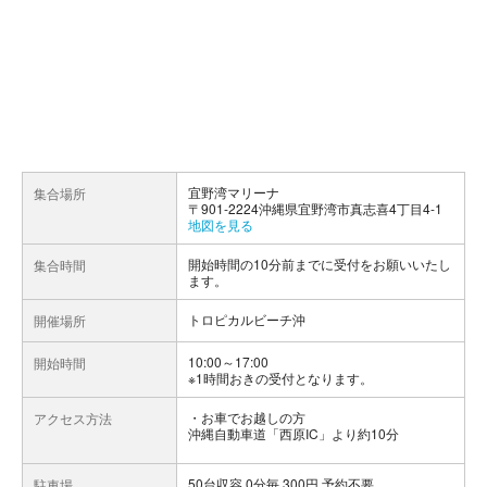
宜野湾マリーナ
集合場所
〒901-2224沖縄県宜野湾市真志喜4丁目4-1
地図を見る
開始時間の10分前までに受付をお願いいたし
集合時間
ます。
トロピカルビーチ沖
開催場所
10:00～17:00
開始時間
※1時間おきの受付となります。
お車でお越しの方
アクセス方法
沖縄自動車道「西原IC」より約10分
50台収容 0分毎 300円 予約不要
駐車場