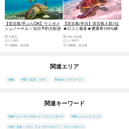
【宮古島/手ぶらOK】ウミガメ
【宮古島/半日】宮古島人気1位
シュノーケル｜当日予約大歓迎
★口コミ最多★遭遇率100%継
★5歳〜OK｜写真動画無料プレ
続中【ウミガメ・ニモ・珊瑚シ
元気玉
nico 宮古島
ゼント
ュノーケリング】写真無料｜初
口コミ(92)
口コミ(567)
心者&お子様歓迎《女性ガイド
沖縄県
宮古島
沖縄県
宮古島
指定可》
関連エリア
沖縄
中部（北谷・コザ）
Pirates（パイレーツ）
関連キーワード
沖縄 ウォータースポーツ・マリンスポーツ
沖縄 シュノーケリング
中部（北谷・コザ） ウォータースポーツ・マリンスポーツ