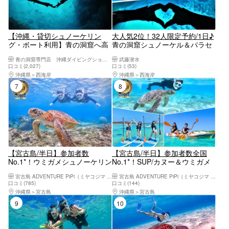
【沖縄・貸切シュノーケリン
大人気2位！32人限定予約/1日♪
グ・ボート利用】青の洞窟へ高
青の洞窟シュノーケル＆パラセ
確率！4名以上予約特典Insta360
ーリング♪最楽コラボを同時に
青の洞窟専門店 沖縄ダイビングショップ和
武藤潜水
無料レンタル現地・決済OK！1
♪GoPro無料写真動画すぐスマ
口コミ(2,027)
口コミ(53)
組専属制で初心者安心＆GoPro
ホ♪無料タオル餌あげ♪当日予
沖縄県
西海岸
沖縄県
西海岸
撮影無料★恩納村／ReFaドライ
約・初心者大歓迎☆♪レビュー
7位
8位
ヤー自社施設
高評価多数
【宮古島/半日】参加者数
【宮古島/半日】参加者数全国
No.1*！ウミガメシュノーケリン
No.1*！SUP/カヌー＆ウミガメ
グ｜当日予約OK｜高画質写真・
シュノーケリング2大定番半日
宮古島 ADVENTURE PiPi（ミヤコジマ アドベンチャー ピピ）
宮古島 ADVENTURE PiPi（ミヤコジマ アドベンチャー ピピ）
送迎・機材全て込み＜予約特典
コース！写真データ&島内送迎
口コミ(785)
口コミ(144)
あり＞
無料！
沖縄県
宮古島
沖縄県
宮古島
9位
10位