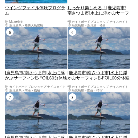
ウイングフォイル体験プログラ
しっかり楽しめる！[鹿児島市/
ム
南さつま市]水上に浮かぶサーフ
ィンE-FOIL 1名占有60分体験
Maze奄美
カイトボードプロショップ ナイスカイト
鹿児島県
奄美大島諸島
鹿児島県
鹿児島・桜島
5位
6位
[鹿児島市/南さつま市]水上に浮
[鹿児島市/南さつま市]水上に浮
かぶサーフィンE-FOIL60分体験
かぶサーフィンE-FOIL60分体験
2名様よりお申込可
3名様よりお申込可
カイトボードプロショップ ナイスカイト
カイトボードプロショップ ナイスカイト
鹿児島県
南薩・指宿
鹿児島県
南薩・指宿
7位
8位
[鹿児島市/南さつま市]水上に浮
[鹿児島市/南さつま市]水上に浮