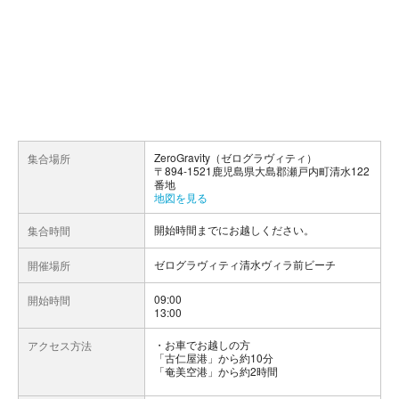
ZeroGravity（ゼログラヴィティ）
集合場所
〒894-1521鹿児島県大島郡瀬戸内町清水122
番地
地図を見る
開始時間までにお越しください。
集合時間
ゼログラヴィティ清水ヴィラ前ビーチ
開催場所
09:00
開始時間
13:00
お車でお越しの方
アクセス方法
「古仁屋港」から約10分
「奄美空港」から約2時間