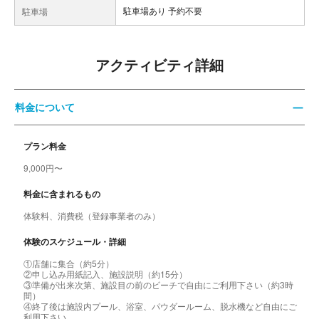
駐車場あり 予約不要
駐車場
アクティビティ詳細
料金について
プラン料金
9,000円〜
料金に含まれるもの
体験料、消費税（登録事業者のみ）
体験のスケジュール・詳細
①店舗に集合（約5分）
②申し込み用紙記入、施設説明（約15分）
③準備が出来次第、施設目の前のビーチで自由にご利用下さい（約3時
間）
④終了後は施設内プール、浴室、パウダールーム、脱水機など自由にご
利用下さい。