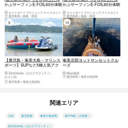
かぶサーフィンE-FOIL60分体験
かぶサーフィンE-FOIL60分体験
4名様よりお申込可
5名様よりお申込可
カイトボードプロショップ ナイスカイト
カイトボードプロショップ ナイスカイト
鹿児島県
南薩・指宿
鹿児島県
南薩・指宿
9位
10位
【鹿児島・奄美大島・マリンス
奄美北部ヨットサンセットクル
ポーツ】SUPなど5種人気アク
ーズ
ティビティセットプラン
ZeroGravity（ゼログラヴィティ）
Maze奄美
鹿児島県
奄美大島諸島
口コミ(2)
鹿児島県
奄美大島諸島
関連エリア
九州
鹿児島県
奄美大島諸島
瀬戸内町（大島郡）
ZeroGravity（ゼログラヴィティ）