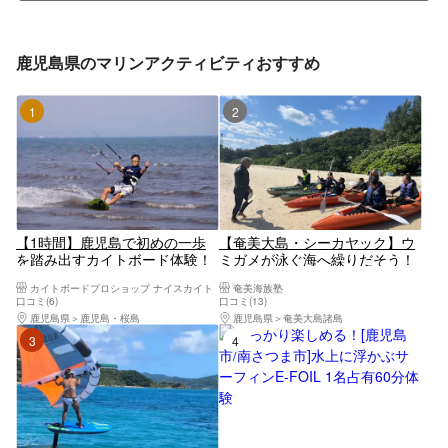
鹿児島県のマリンアクティビティおすすめ
1位
2位
【1時間】鹿児島で初めの一歩
【奄美大島・シーカヤック】ウ
を踏み出すカイトボード体験！
ミガメが泳ぐ海へ繰りだそう！
楽園シーカヤックスクール＆ツ
カイトボードプロショップ ナイスカイト
奄美海族塾
アー
口コミ(6)
口コミ(13)
鹿児島県
鹿児島・桜島
鹿児島県
奄美大島諸島
3位
4位