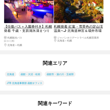
【往復バス＋入園券付き】札幌
札幌発着 紅葉・雪景色の定山渓
発着 千歳・支笏湖氷濤まつり
温泉へ♪ 北海道神宮＆場外市場
2027
で海鮮グルメも楽しむ札幌満喫
札幌観光バス
ジャパンホリデートラベル札幌営業所
ツアー＜秋冬プラン＞
北海道
札幌
口コミ(4)
北海道
札幌
関連エリア
北海道
函館・大沼・松前
函館市・湯の川・五稜郭
JTB 北海道事業部 函館オフィス
関連キーワード