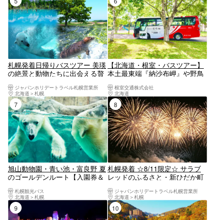
5位
6位
札幌発着日帰りバスツアー 美瑛
【北海道・根室・バスツアー】
の絶景と動物たちに出会える贅
本土最東端『納沙布岬』や野鳥
沢な1日 旭山動物園＋青い池＋
の楽園『春国岱』などを巡るガ
ジャパンホリデートラベル札幌営業所
根室交通株式会社
白ひげの滝【7/1～9/15限定ファ
イド付き定期観光バス「のさっ
北海道
札幌
北海道
釧路・阿寒・根室・川湯・屈斜路
ーム富田へご案内♪】
ぷ号」＜道の駅スワン休館日コ
7位
8位
ース＞
旭山動物園・青い池・富良野 夏
札幌発着 ☆8/11限定☆ サラブ
のゴールデンルート【入園券＆
レッドのふるさと・新ひだか町
ランチバイキング付き】
の花火大会とノーザンホースパ
札幌観光バス
ジャパンホリデートラベル札幌営業所
ークを巡る日帰りツアー
北海道
札幌
北海道
札幌
9位
10位