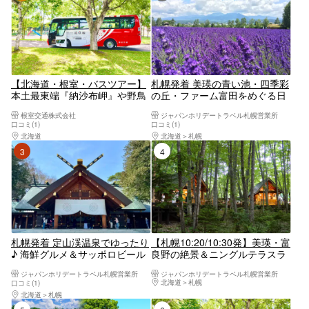
【北海道・根室・バスツアー】
札幌発着 美瑛の青い池・四季彩
本土最東端『納沙布岬』や野鳥
の丘・ファーム富田をめぐる日
の楽園『春国岱』などを巡るガ
帰りバスツアー
根室交通株式会社
ジャパンホリデートラベル札幌営業所
イド付き定期観光バス「のさっ
口コミ(1)
口コミ(1)
ぷ号」＜通常コース＞
北海道
釧路・阿寒・根室・川湯・屈斜路
北海道
札幌
3位
4位
札幌発着 定山渓温泉でゆったり
【札幌10:20/10:30発】美瑛・富
♪ 海鮮グルメ＆サッポロビール
良野の絶景＆ニングルテラスラ
博物館見学・頭大仏も巡る札幌
イトアップ満喫日帰りバスツア
ジャパンホリデートラベル札幌営業所
ジャパンホリデートラベル札幌営業所
満喫ツアー
ー
北海道
札幌
口コミ(1)
北海道
札幌