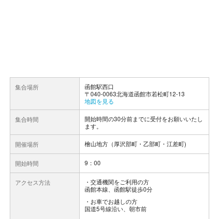
函館駅西口
集合場所
〒040-0063北海道函館市若松町12-13
地図を見る
開始時間の30分前までに受付をお願いいたし
集合時間
ます。
檜山地方（厚沢部町・乙部町・江差町)
開催場所
9：00
開始時間
交通機関をご利用の方
アクセス方法
函館本線、函館駅徒歩0分
お車でお越しの方
国道5号線沿い、朝市前