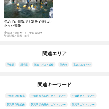
初めての川遊び！家族で楽しむ
小さな冒険
湯沢・魚沼ガイド 雪彩-yukiiro-
新潟県
湯沢・苗場
関連エリア
甲信越
新潟県
瀬波・村上・岩船
胎内市
乙まんじゅうや
関連キーワード
甲信越 体験観光
甲信越 観光案内・ガイドツアー
甲信越 ガイドツアー
新潟県 体験観光
新潟県 観光案内・ガイドツアー
新潟県 ガイドツアー