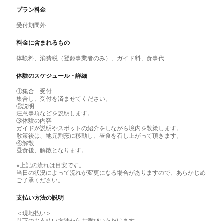
プラン料金
受付期間外
料金に含まれるもの
体験料、消費税（登録事業者のみ）、ガイド料、食事代
体験のスケジュール・詳細
①集合・受付
集合し、受付を済ませてください。
②説明
注意事項などを説明します。
③体験の内容
ガイドが説明やスポットの紹介をしながら境内を散策します。
散策後は、地元割烹に移動し、昼食を召し上がって頂きます。
④解散
昼食後、解散となります。
※上記の流れは目安です。
当日の状況によって流れが変更になる場合がありますので、あらかじめ
ご了承ください。
支払い方法の説明
＜現地払い＞
以下のお支払い方法からお選びいただけます。