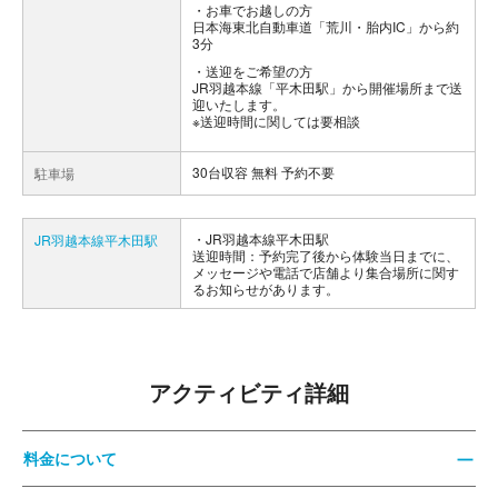
お車でお越しの方
日本海東北自動車道「荒川・胎内IC」から約
3分
送迎をご希望の方
JR羽越本線「平木田駅」から開催場所まで送
迎いたします。
※送迎時間に関しては要相談
30台収容 無料 予約不要
駐車場
JR羽越本線平木田駅
JR羽越本線平木田駅
送迎時間：予約完了後から体験当日までに、
メッセージや電話で店舗より集合場所に関す
るお知らせがあります。
アクティビティ詳細
料金について