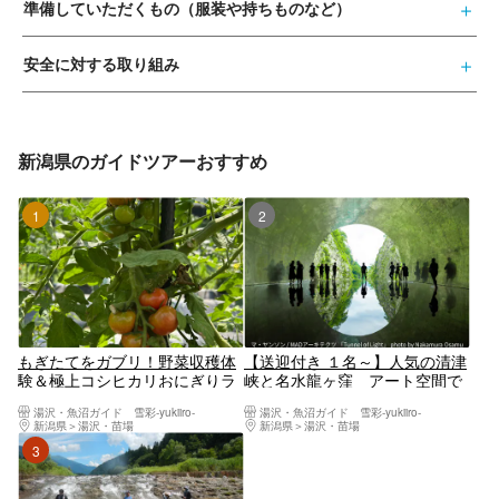
準備していただくもの（服装や持ちものなど）
安全に対する取り組み
新潟県のガイドツアーおすすめ
1位
2位
もぎたてをガブリ！野菜収穫体
【送迎付き １名～】人気の清津
験＆極上コシヒカリおにぎりラ
峡と名水龍ヶ窪 アート空間で
ンチ
郷土料理を楽しむ旅
湯沢・魚沼ガイド 雪彩-yukiiro-
湯沢・魚沼ガイド 雪彩-yukiiro-
新潟県
湯沢・苗場
新潟県
湯沢・苗場
3位