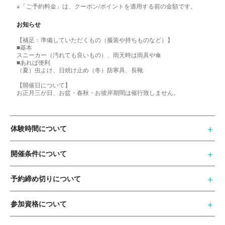
※「ご予約料金」は、クーポン/ポイントを適用する前の金額です。
お知らせ
【補足：準備していただくもの（服装や持ちものなど）】
■基本
スニーカー（汚れても良いもの）、雨天時は雨具や傘
■あれば便利
（夏）虫よけ、日焼け止め（冬）防寒具、長靴
【開催日について】
お正月三が日、お盆・春秋・お彼岸期間は催行致しません。
体験時間について
開催条件について
予約締め切りについて
参加資格について