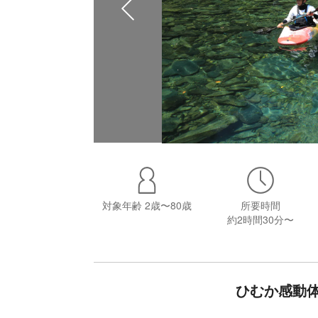
対象年齢
2歳〜80歳
所要時間
約2時間30分〜
ひむか感動