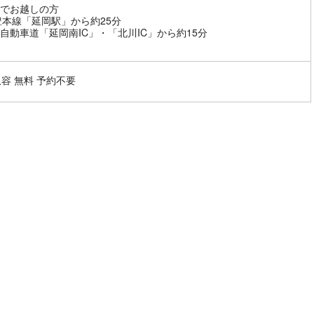
でお越しの方
豊本線「延岡駅」から約25分
自動車道「延岡南IC」・「北川IC」から約15分
収容 無料 予約不要