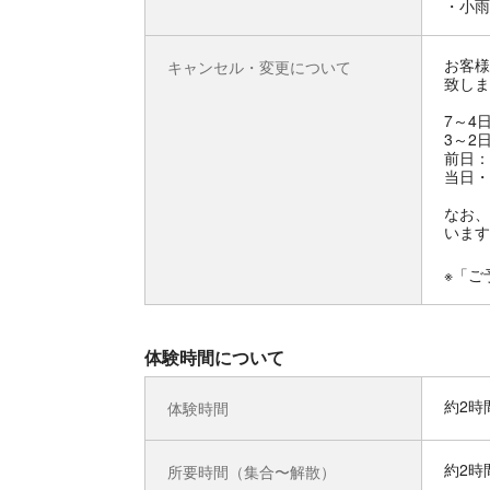
・小雨
お客様
キャンセル・変更について
致しま
7～4
3～2
前日：
当日・
なお、
います
※「ご
体験時間について
約2時
体験時間
約2時
所要時間（集合〜解散）