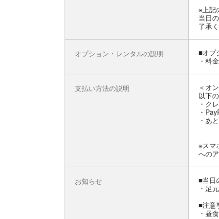
※上記
当日の
了承く
■オプ
オプション・レンタルの説明
・料金
＜オン
支払い方法の説明
以下の
・クレ
・Pay
・あと
※スマ
へのア
■当日
お知らせ
・足元
■注意
・昼食