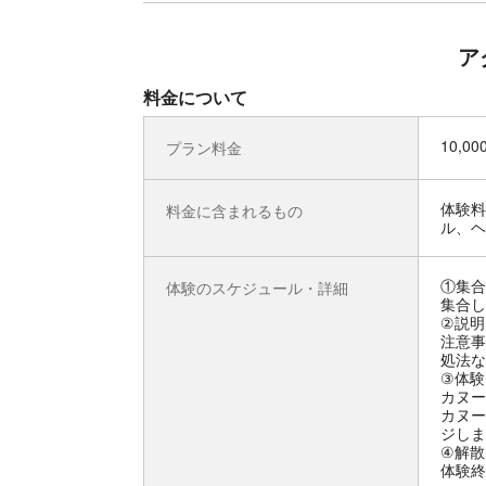
ア
料金について
10,0
プラン料金
体験料
料金に含まれるもの
ル、ヘ
①集合
体験のスケジュール・詳細
集合し
②説明
注意事
処法な
③体験
カヌー
カヌー
ジしま
④解散
体験終