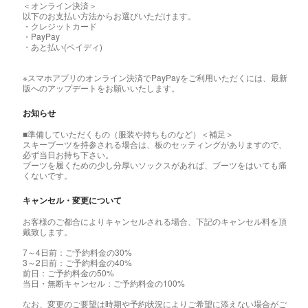
＜オンライン決済＞
以下のお支払い方法からお選びいただけます。
・クレジットカード
・PayPay
・あと払い(ペイディ)
※スマホアプリのオンライン決済でPayPayをご利用いただくには、最新
版へのアップデートをお願いいたします。
お知らせ
■準備していただくもの（服装や持ちものなど）＜補足＞
スキーブーツを持参される場合は、板のセッティングがありますので、
必ず当日お持ち下さい。
ブーツを履くための少し分厚いソックスがあれば、ブーツをはいても痛
くないです。
キャンセル・変更について
お客様のご都合によりキャンセルされる場合、下記のキャンセル料を頂
戴致します。
7～4日前：ご予約料金の30%
3～2日前：ご予約料金の40%
前日：ご予約料金の50%
当日・無断キャンセル：ご予約料金の100%
なお、変更のご要望は時期や予約状況によりご希望に添えない場合がご