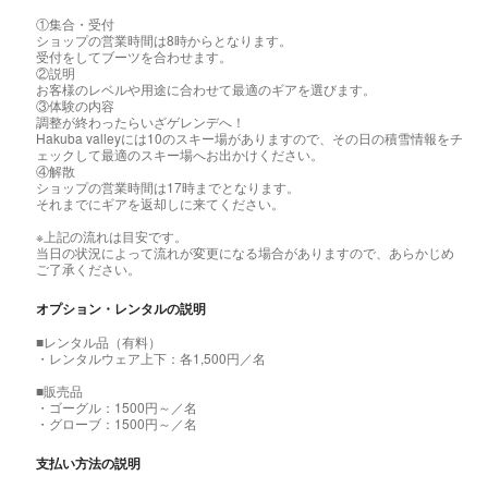
①集合・受付
ショップの営業時間は8時からとなります。
受付をしてブーツを合わせます。
②説明
お客様のレベルや用途に合わせて最適のギアを選びます。
③体験の内容
調整が終わったらいざゲレンデへ！
Hakuba valleyには10のスキー場がありますので、その日の積雪情報をチ
ェックして最適のスキー場へお出かけください。
④解散
ショップの営業時間は17時までとなります。
それまでにギアを返却しに来てください。
※上記の流れは目安です。
当日の状況によって流れが変更になる場合がありますので、あらかじめ
ご了承ください。
オプション・レンタルの説明
■レンタル品（有料）
・レンタルウェア上下：各1,500円／名
■販売品
・ゴーグル：1500円～／名
・グローブ：1500円～／名
支払い方法の説明