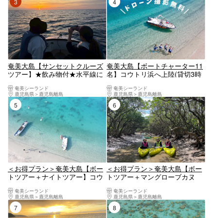
3位
4位
り（270分）※お一人様も可能
奄美大島【サンセットクルーズ
奄美大島【ボートチャーター11
ツアー】★飲み物付★水平線に
名】コウトリ浜へ上陸(貸切3時
沈む夕日を船上で堪能しよう♪
間プラン）当日予約可能※ドロ
奄美シーランド
奄美シーランド
当日予約可能・GoProで撮影す
ーン空撮、GoPro動画での無料
鹿児島県
鹿児島離島
鹿児島県
鹿児島離島
る写真の無料プレゼントあり
のプレゼントあり
5位
6位
（90分）※お一人様も可能
＜お得プラン＞奄美大島【ボー
＜お得プラン＞奄美大島【ボー
トツアー＋ナイトツアー】コウ
トツアー＋マングローブカヌ
トリ浜へ上陸！お得なセットプ
ー】コウトリ浜へ上陸！初心者
奄美シーランド
奄美シーランド
ラン！当日予約可能！口コミ投
の方でも大歓迎！お得なセット
鹿児島県
鹿児島離島
鹿児島県
鹿児島離島
稿で撮影データ無料プレゼント
プラン！当日予約可能！口コミ
7位
8位
あり（210分）※お一人様も可能
投稿で撮影データ無料プレゼン
トあり（150分）お一人様も可