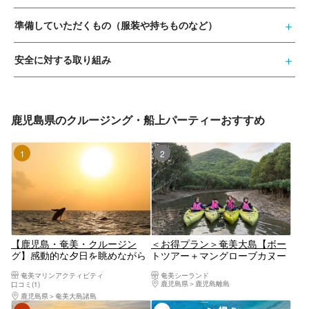
準備していただくもの（服装や持ちものなど）
安全に対する取り組み
鹿児島県のクルージング・船上パーティーおすすめ
1位
2位
【鹿児島・奄美・クルージン
＜お得プラン＞奄美大島【ボー
グ】感動的な夕日を眺めながら
トツアー＋マングローブカヌー
サンセットクルージング
＋ナイトツアー】コウトリ浜上
奄美マリンアクティビティ
奄美シーランド
陸！初心者の方でも大歓迎！お
鹿児島県
鹿児島離島
口コミ(1)
得なセットプラン！口コミ投稿
鹿児島県
奄美大島諸島
で撮影データ無料プレゼントあ