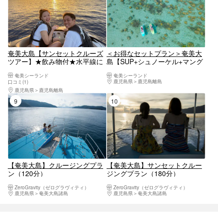
能
奄美大島【サンセットクルーズ
＜お得なセットプラン＞奄美大
ツアー】★飲み物付★水平線に
島【SUP+シュノーケル+マング
堪能しよう♪沈む夕日を船上で
ローブカヌー+ナイトツアー300
奄美シーランド
奄美シーランド
当日予約可能・撮影する写真の
分】のセットプラン！ゴープ
鹿児島県
鹿児島離島
口コミ(1)
無料プレゼントあり（60分）※
ロ・ドローン撮影無料！当日予
鹿児島県
鹿児島離島
お一人様も可能
約可能※お一人様も可能
9位
10位
【奄美大島】クルージングプラ
【奄美大島】サンセットクルー
ン（120分）
ジングプラン（180分）
ZeroGravity（ゼログラヴィティ）
ZeroGravity（ゼログラヴィティ）
鹿児島県
奄美大島諸島
鹿児島県
奄美大島諸島