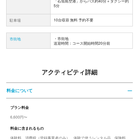
「石垣島空港」からバス約40分＋タクシー約
5分
10台収容 無料 予約不要
駐車場
市街地
市街地
送迎時間：コース開始時間20分前
アクティビティ詳細
料金について
プラン料金
6,600円〜
料金に含まれるもの
体験料、消費税（登録事業者のみ）、体験で使うレンタル品、保険料