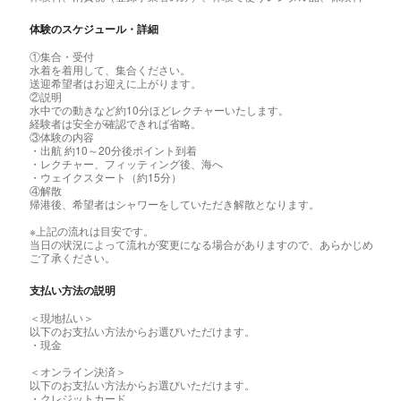
体験のスケジュール・詳細
①集合・受付
水着を着用して、集合ください。
送迎希望者はお迎えに上がります。
②説明
水中での動きなど約10分ほどレクチャーいたします。
経験者は安全が確認できれば省略。
③体験の内容
・出航 約10～20分後ポイント到着
・レクチャー、フィッティング後、海へ
・ウェイクスタート（約15分）
④解散
帰港後、希望者はシャワーをしていただき解散となります。
※上記の流れは目安です。
当日の状況によって流れが変更になる場合がありますので、あらかじめ
ご了承ください。
支払い方法の説明
＜現地払い＞
以下のお支払い方法からお選びいただけます。
・現金
＜オンライン決済＞
以下のお支払い方法からお選びいただけます。
・クレジットカード