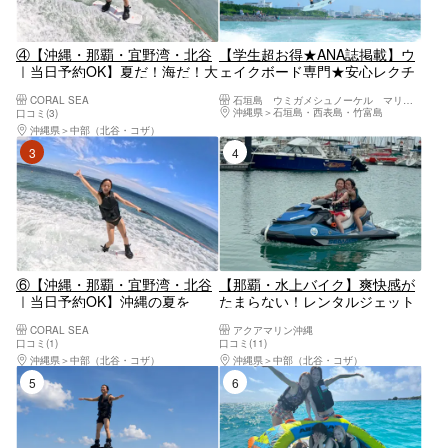
④【沖縄・那覇・宜野湾・北谷
【学生超お得★ANA誌掲載】ウ
｜当日予約OK】夏だ！海だ！大
ェイクボード専門★安心レクチ
興奮マリンスポーツ1種選べる
ャー【初心者〜経験者】絶対立
CORAL SEA
石垣島 ウミガメシュノーケル マリンショップHAPPY
★フライボード・ホバーボー
ちたい！上手になりたい！全国
沖縄県
石垣島・西表島・竹富島
口コミ(3)
ド・ウェイクボード体験♪
大会出場・プロライダー輩出★
沖縄県
中部（北谷・コザ）
機材完備【石垣島・ウェイクボ
3位
4位
ード】
⑥【沖縄・那覇・宜野湾・北谷
【那覇・水上バイク】爽快感が
｜当日予約OK】沖縄の夏を
たまらない！レンタルジェット
120％楽しむならコレ！現地で
スキーで、沖縄の海を疾走（1
CORAL SEA
アクアマリン沖縄
２種チョイス！フライボードと
時間）
口コミ(1)
口コミ(11)
ウェイクボードが両方楽しめる
沖縄県
中部（北谷・コザ）
沖縄県
中部（北谷・コザ）
体験プラン♪
5位
6位