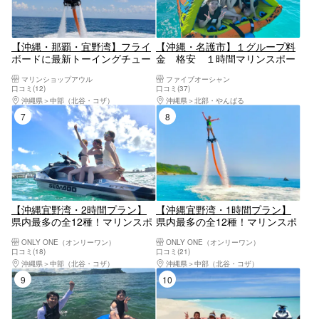
【沖縄・那覇・宜野湾】フライ
【沖縄・名護市】１グループ料
ボードに最新トーイングチュー
金 格安 １時間マリンスポー
ブなど!! お好きなアクティビテ
ツ7種類遊び放題（完全貸切）
マリンショップアウル
ファイブオーシャン
ィから 2点選べる!お得で大人気
口コミ(12)
口コミ(37)
『Cプラン ♪』
沖縄県
中部（北谷・コザ）
沖縄県
北部・やんばる
7位
8位
【沖縄宜野湾・2時間プラン】
【沖縄宜野湾・1時間プラン】
県内最多の全12種！マリンスポ
県内最多の全12種！マリンスポ
ーツ遊び放題〜TV出演プロ講師
ーツ遊び放題〜TV出演プロ講師
ONLY ONE（オンリーワン）
ONLY ONE（オンリーワン）
が丁寧にレクチャー〜
が丁寧にレクチャー〜
口コミ(18)
口コミ(21)
沖縄県
中部（北谷・コザ）
沖縄県
中部（北谷・コザ）
9位
10位