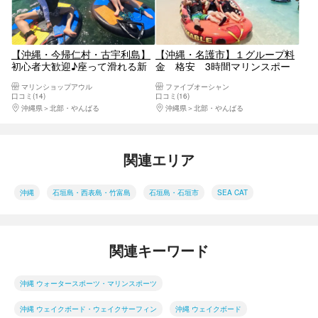
【沖縄・今帰仁村・古宇利島】
【沖縄・名護市】１グループ料
初心者大歓迎♪座って滑れる新
金 格安 3時間マリンスポー
感覚マリンアクティビティ『デ
ツ遊び放題（完全貸切）
マリンショップアウル
ファイブオーシャン
ィスクボード』と大人気『ウェ
口コミ(14)
口コミ(16)
イクボード』から1点選べる大
沖縄県
北部・やんばる
沖縄県
北部・やんばる
人気プラン
関連エリア
沖縄
石垣島・西表島・竹富島
石垣島・石垣市
SEA CAT
関連キーワード
沖縄 ウォータースポーツ・マリンスポーツ
沖縄 ウェイクボード・ウェイクサーフィン
沖縄 ウェイクボード