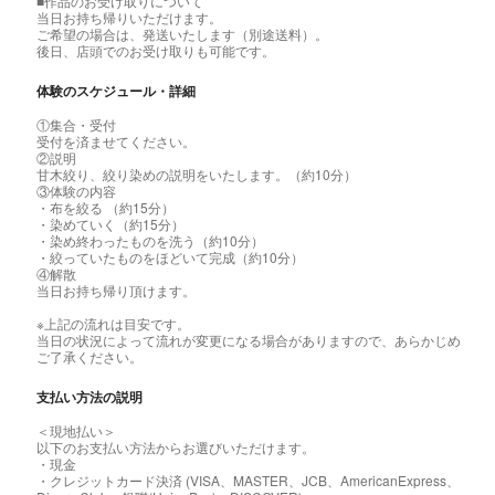
■作品のお受け取りについて
当日お持ち帰りいただけます。
ご希望の場合は、発送いたします（別途送料）。
後日、店頭でのお受け取りも可能です。
体験のスケジュール・詳細
①集合・受付
受付を済ませてください。
②説明
甘木絞り、絞り染めの説明をいたします。（約10分）
③体験の内容
・布を絞る （約15分）
・染めていく（約15分）
・染め終わったものを洗う（約10分）
・絞っていたものをほどいて完成（約10分）
④解散
当日お持ち帰り頂けます。
※上記の流れは目安です。
当日の状況によって流れが変更になる場合がありますので、あらかじめ
ご了承ください。
支払い方法の説明
＜現地払い＞
以下のお支払い方法からお選びいただけます。
・現金
・クレジットカード決済 (VISA、MASTER、JCB、AmericanExpress、