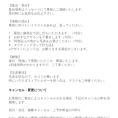
【集合・受付】
集合場所はメッセージにて事前にご連絡いたします。
受付時にお名前をお伝え下さい。
【体験の流れ】
事前に作りたいイラストがあれば、送ってください。
1．最初に練習台で試し打ちいただきます。（10分）
2．お好きなデザインを下書きします（10分）
3．35色以上の色から毛糸をお選びください（10分）
4．タフティングガンで打ち込む
※デザインによっては、お断りをする場合がございます。
【解散】
後日、現地にて受取いただくか、郵送いたします。
※別途送料がかかりますので、ご了承ください。
【注意事項】
毛糸を切るので、ホコリが舞います。
特にハウスダストアレルギーを持つ方は、マスクをご持参ください。
キャンセル・変更について
お客様のご都合によりキャンセルされる場合、下記のキャンセル料を頂
戴致します。
前日・当日・無断キャンセル：ご予約料金の100%
なお、変更のご要望は時期や予約状況によりご希望に添えない場合がご