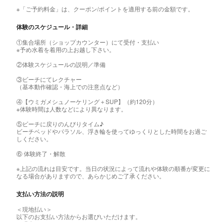
※「ご予約料金」は、クーポン/ポイントを適用する前の金額です。
体験のスケジュール・詳細
①集合場所（ショップカウンター）にて受付・支払い
※予め水着を着用の上お越し下さい。
②体験スケジュールの説明／準備
③ビーチにてレクチャー
（基本動作確認・海上での注意点など）
④【ウミガメシュノーケリング＋SUP】（約120分）
※体験時間は人数などにより異なります。
⑤ビーチに戻りのんびりタイム♪
ビーチベッドやパラソル、浮き輪を使ってゆっくりとした時間をお過ご
しください。
⑥ 体験終了・解散
※上記の流れは目安です。当日の状況によって流れや体験の順番が変更に
なる場合がありますので、あらかじめご了承ください。
支払い方法の説明
＜現地払い＞
以下のお支払い方法からお選びいただけます。