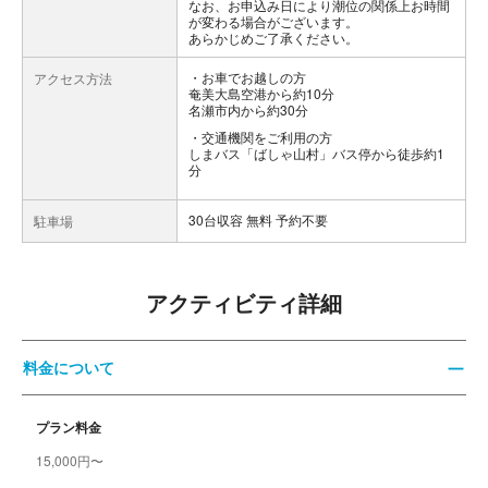
なお、お申込み日により潮位の関係上お時間
が変わる場合がございます。
あらかじめご了承ください。
お車でお越しの方
アクセス方法
奄美大島空港から約10分
名瀬市内から約30分
交通機関をご利用の方
しまバス「ばしゃ山村」バス停から徒歩約1
分
30台収容 無料 予約不要
駐車場
アクティビティ詳細
料金について
プラン料金
15,000円〜