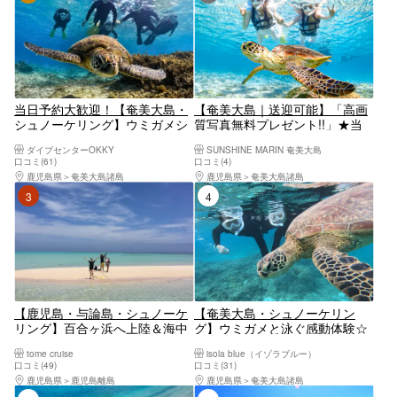
当日予約大歓迎！【奄美大島・
【奄美大島｜送迎可能】「高画
シュノーケリング】ウミガメシ
質写真無料プレゼント!!」★当
ュノーケリング体験ツアー！水
日予約OK★《3歳~70歳対象》
ダイブセンターOKKY
SUNSHINE MARIN 奄美大島
中動画無料プレゼント!!遭遇率
透明度抜群ウミガメ探しのシュ
口コミ(61)
口コミ(4)
99.9%！グループ・おひとり様
ノーケリング！！
鹿児島県
奄美大島諸島
鹿児島県
奄美大島諸島
O.K！
3位
4位
【鹿児島・与論島・シュノーケ
【奄美大島・シュノーケリン
リング】百合ヶ浜へ上陸＆海中
グ】ウミガメと泳ぐ感動体験☆
公園シュノーケリング
写真プレゼント付き《isola blue
tome cruise
isola blue（イゾラブルー）
Fプラン》カップル・ファミリ
口コミ(49)
口コミ(31)
ーにおすすめ
鹿児島県
鹿児島離島
鹿児島県
奄美大島諸島