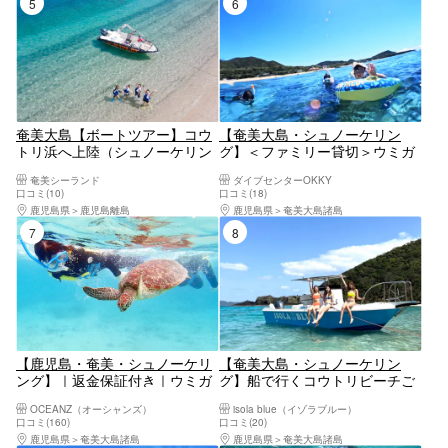
5位
6位
奄美大島【ボートツアー】コウ
【奄美大島・シュノーケリン
トリ浜へ上陸（シュノーケリン
グ】＜ファミリー貸切＞ウミガ
グ＋ウェイク又はトーイング
メシュノーケリングツアー！水
奄美シーランド
ダイブセンターOKKY
付）当日予約可能！ドローン空
中動画無料プレゼント!!（*小学
口コミ(10)
口コミ(18)
撮、GoPro動画で撮影する写真
生以下のファミリー向け）
鹿児島県
鹿児島離島
鹿児島県
奄美大島諸島
の無料プレゼントあり（120
7位
8位
分）※お一人様も可能
【鹿児島・奄美・シュノーケリ
【奄美大島・シュノーケリン
ング】｜返金保証付き｜ウミガ
グ】船で行くコウトリビーチご
メに会いに行こう！初めてでも
案内＋ボートシュノーケル♪《D
OCEANZ（オーシャンズ）
isola blue（イゾラブルー）
楽しめる貸切シュノーケル（写
プラン》
口コミ(160)
口コミ(20)
真・動画付）
鹿児島県
奄美大島諸島
鹿児島県
奄美大島諸島