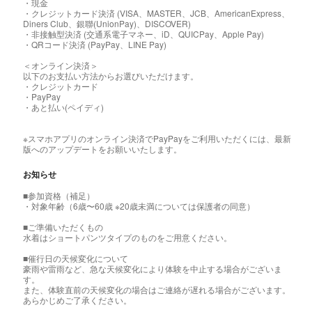
・現金
・クレジットカード決済 (VISA、MASTER、JCB、AmericanExpress、
Diners Club、銀聯(UnionPay)、DISCOVER)
・非接触型決済 (交通系電子マネー、iD、QUICPay、Apple Pay)
・QRコード決済 (PayPay、LINE Pay)
＜オンライン決済＞
以下のお支払い方法からお選びいただけます。
・クレジットカード
・PayPay
・あと払い(ペイディ)
※スマホアプリのオンライン決済でPayPayをご利用いただくには、最新
版へのアップデートをお願いいたします。
お知らせ
■参加資格（補足）
・対象年齢（6歳〜60歳 ※20歳未満については保護者の同意）
■ご準備いただくもの
水着はショートパンツタイプのものをご用意ください。
■催行日の天候変化について
豪雨や雷雨など、急な天候変化により体験を中止する場合がございま
す。
また、体験直前の天候変化の場合はご連絡が遅れる場合がございます。
あらかじめご了承ください。