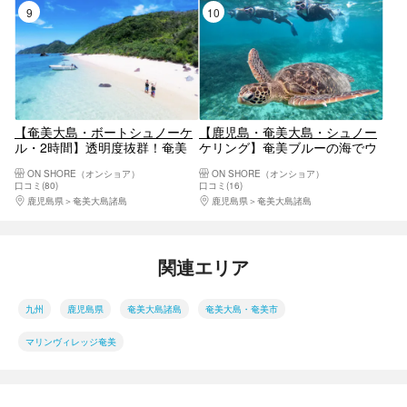
9位
10位
【奄美大島・ボートシュノーケ
【鹿児島・奄美大島・シュノー
ル・2時間】透明度抜群！奄美
ケリング】奄美ブルーの海でウ
ブルーを満喫しよう！うれしい
ミガメと泳ごう！ウミガメスイ
ON SHORE（オンショア）
ON SHORE（オンショア）
コウトリビーチ上陸付き
ム【アドバンスコース】
口コミ(80)
口コミ(16)
鹿児島県
奄美大島諸島
鹿児島県
奄美大島諸島
関連エリア
九州
鹿児島県
奄美大島諸島
奄美大島・奄美市
マリンヴィレッジ奄美