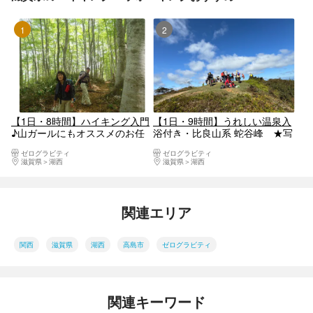
1位
2位
【1日・8時間】ハイキング入門
【1日・9時間】うれしい温泉入
♪山ガールにもオススメのお任
浴付き・比良山系 蛇谷峰 ★写
せプラン！★写真プレゼント
真プレゼント
ゼログラビティ
ゼログラビティ
滋賀県
湖西
滋賀県
湖西
関連エリア
関西
滋賀県
湖西
高島市
ゼログラビティ
関連キーワード