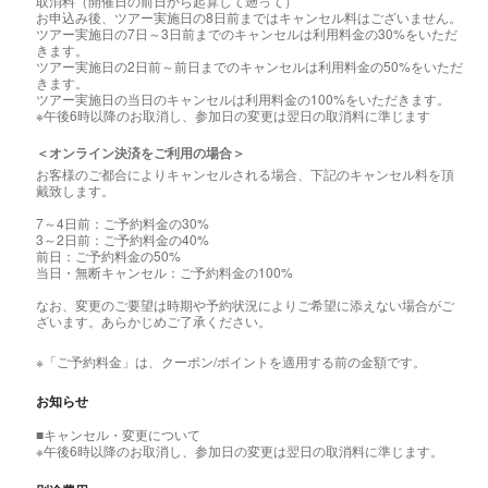
取消料（開催日の前日から起算して遡って）
お申込み後、ツアー実施日の8日前まではキャンセル料はございません。
ツアー実施日の7日～3日前までのキャンセルは利用料金の30%をいただ
きます。
ツアー実施日の2日前～前日までのキャンセルは利用料金の50%をいただ
きます。
ツアー実施日の当日のキャンセルは利用料金の100%をいただきます。
※午後6時以降のお取消し、参加日の変更は翌日の取消料に準じます
＜オンライン決済をご利用の場合＞
お客様のご都合によりキャンセルされる場合、下記のキャンセル料を頂
戴致します。
7～4日前：ご予約料金の30%
3～2日前：ご予約料金の40%
前日：ご予約料金の50%
当日・無断キャンセル：ご予約料金の100%
なお、変更のご要望は時期や予約状況によりご希望に添えない場合がご
ざいます。あらかじめご了承ください。
※「ご予約料金」は、クーポン/ポイントを適用する前の金額です。
お知らせ
■キャンセル・変更について
※午後6時以降のお取消し、参加日の変更は翌日の取消料に準じます。