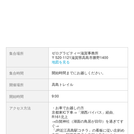
ゼログラビティー滋賀事務所
集合場所
〒520-1121滋賀県高島市勝野1400
地図を見る
開始時間までにお越しください。
集合時間
高島トレイル
開催場所
9:00
開始時間
お車でお越しの方
アクセス方法
京都東IC下車→「湖西バイパス」経由、
R161北上
→白髭神社（湖面の鳥居が目印）を過ぎてす
ぐ→
「JR近江高島駅コチラ」の看板に従い左斜め