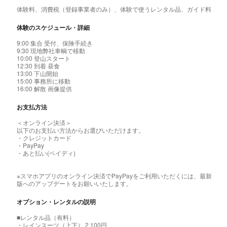
体験料、消費税（登録事業者のみ）、体験で使うレンタル品、ガイド料
体験のスケジュール・詳細
9:00 集合 受付、保険手続き
9:30 現地弊社車輌で移動
10:00 登山スタート
12:30 到着 昼食
13:00 下山開始
15:00 事務所に移動
16:00 解散 画像提供
お支払方法
＜オンライン決済＞
以下のお支払い方法からお選びいただけます。
・クレジットカード
・PayPay
・あと払い(ペイディ)
※スマホアプリのオンライン決済でPayPayをご利用いただくには、最新
版へのアップデートをお願いいたします。
オプション・レンタルの説明
■レンタル品（有料）
・レインスーツ（上下） 2,100円