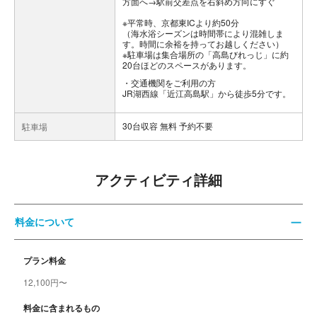
方面へ→駅前交差点を右斜め方向にすぐ
※平常時、京都東ICより約50分
（海水浴シーズンは時間帯により混雑しま
す。時間に余裕を持ってお越しください）
※駐車場は集合場所の「高島びれっじ」に約
20台ほどのスペースがあります。
交通機関をご利用の方
JR湖西線「近江高島駅」から徒歩5分です。
30台収容 無料 予約不要
駐車場
アクティビティ詳細
料金について
プラン料金
12,100円〜
料金に含まれるもの