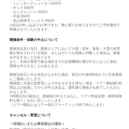
・トレッキングシューズ 1,500円
・ザック 500円
・ロングスパッツ 500円
・手袋 500円
・登山用厚手ソックス 500円
※当日お申し込みでもOKですが、数に限りが有りますのでご予約優先で
準備させていただきます。
開催条件・体験の中止について
開催前日及び当日、開催エリアにおいて大雨・洪水・暴風・大雪の各警
報が発令されている場合、またはガイドが危険と判断した場合は、開催
を中止することがあります。
また、天候が原因で集合場所までの交通機関が運行中止になった場合、
開催を中止することがあります。
開催日前日に中止決定がなされた場合、前日の午後6時頃までに代表者様
にご連絡いたします。
開催後に天候の急変等により中止せざるを得ない場合、ツアー開始後1時
間以上が経過してからの中止決定は、通常通り開催され終了したものと
みなします。
1時間以内の場合は、開催前の中止とみなし、ツアー料金全額（傷害保険
料を除く）を払い戻しいたします。
（ツアー開始とはツアー前のブリーフィング終了時とします）
キャンセル・変更について
＜現地払いまたは事前振込の場合＞