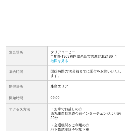
タリアコーヒー
集合場所
〒819-1303福岡県糸島市志摩野北2186−1
地図を見る
開始時間の10分前までに受付をお願いいたし
集合時間
ます。
糸島エリア
開催場所
09:00
開始時間
お車でお越しの方
アクセス方法
西九州自動車道今宿インターチェンジより約
20分
交通機関をご利用の方
地下鉄筑肥線今宿駅下車