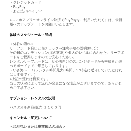
・クレジットカード
・PayPay
・あと払い(ペイディ)
※スマホアプリのオンライン決済でPayPayをご利用いただくには、最新
版へのアップデートをお願いいたします。
体験のスケジュール・詳細
＜体験の流れ＞
サーフボード貸出と傷チェック→注意事項の説明(約5分)
その日のコンディション(海の状況)や個人のレベルに合わせた、サーフボ
ードをご提案しますのでご安心ください。
レンタルサーフボードは、初心者向けのスポンジボードから中級者が遊
べるボードまでご用意しております。
・いざ海へ！！(レンタル時間最大8時間、17時迄に返却していただけれ
ば大丈夫です。)
※上記の流れは目安です。
当日の状況によって流れが変更になる場合がございますので、あらかじ
めご了承下さい。
オプション・レンタルの説明
バスタオル新品(販売)１１００円
キャンセル・変更について
＜現地払いまたは事前振込の場合＞