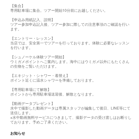
【集合】
専用駐車場に集合。ツアー開始10分前にお越しください。
【申込み用紙記入、説明】
ツアー参加申込記入後、ツアー参加に際しての注意事項のご確認を行い
ます。
【エントリー・レッスン】
当店では、安全第一でツアーを行っております。体験に必要なレッスン
を行います。
【シュノーケル体験ツアー開始】
ウミガメポイントへご案内します。海中にはウミガメ以外にもたくさん
の生物をご覧いただけます。
【エキジット・シャワー・着替え】
ポイント近くに温水シャワーを準備しております。
【専用駐車場にて解散】
ポイントから専用駐車場送迎後、解散となります。
【動画データプレゼント】
水中で撮影した動画データは専属スタッフが編集して後日、LINE等にて
送信します。
※水中動画無料サービスにつきまして、撮影データの受け渡しはお断りし
ております。予めご了承ください。
お知らせ