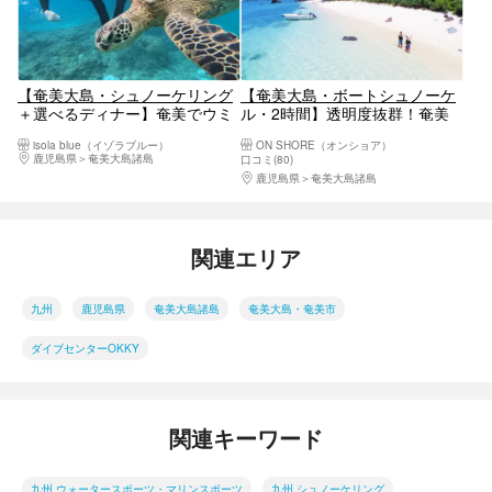
【奄美大島・シュノーケリング
【奄美大島・ボートシュノーケ
＋選べるディナー】奄美でウミ
ル・2時間】透明度抜群！奄美
ガメと泳ぐ感動体験♪BBQ or 島
ブルーを満喫しよう！うれしい
isola blue（イゾラブルー）
ON SHORE（オンショア）
黒豚しゃぶしゃぶ☆写真付き★
コウトリビーチ上陸付き
鹿児島県
奄美大島諸島
口コミ(80)
カップル・ファミリーにおすす
鹿児島県
奄美大島諸島
め
関連エリア
九州
鹿児島県
奄美大島諸島
奄美大島・奄美市
ダイブセンターOKKY
関連キーワード
九州 ウォータースポーツ・マリンスポーツ
九州 シュノーケリング