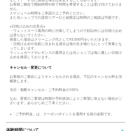
お客様ご都合で開始時間や終了時間を希望することは受け付けておりま
せん。
スケジュール時間をご承諾の上ご予約ください。
また当ショップでの貸切ツアーひと組限定は時間のご相談は可能です。
※日焼け止めの注意点※
・ウェットスーツ着用の時に付着してしまうので顔以外には日焼け止め
は塗らないでください。
発覚した場合はクリーニング代として¥3,000円をいただきます。
・日焼け止めや化粧に含まれる成分は海の生き物たちにとって有毒とな
ってしまいます。
ラッシュガードやレギンスの着用または当ショップは海に優しい日焼け
止めを推奨しております。
キャンセル・変更について
お客様のご都合によりキャンセルされる場合、下記のキャンセル料を頂
戴致します。
当日・無断キャンセル：ご予約料金の100%
なお、変更のご要望は時期や予約状況によりご希望に添えない場合がご
ざいます。あらかじめご了承ください。
※「ご予約料金」は、クーポン/ポイントを適用する前の金額です。
体験時間について