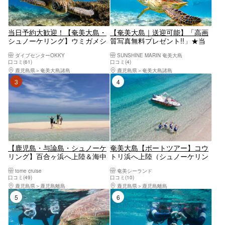
当日予約大歓迎！【奄美大島・
【奄美大島｜送迎可能】「高画
シュノーケリング】ウミガメシ
質写真無料プレゼント!!」★当
ュノーケリング体験ツアー！水
日予約OK★《3歳~70歳対象》
ダイブセンターOKKY
SUNSHINE MARIN 奄美大島
中動画無料プレゼント!!遭遇率
透明度抜群ウミガメ探しのシュ
口コミ(61)
口コミ(4)
99.9%！グループ・おひとり様
ノーケリング！！
鹿児島県
奄美大島諸島
鹿児島県
奄美大島諸島
O.K！
3位
4位
【鹿児島・与論島・シュノーケ
奄美大島【ボートツアー】コウ
リング】百合ヶ浜へ上陸＆海中
トリ浜へ上陸（シュノーケリン
公園シュノーケリング
グ＋ウェイク又はトーイング
tome cruise
奄美シーランド
付）当日予約可能！ドローン空
口コミ(49)
口コミ(10)
撮、GoPro動画で撮影する写真
鹿児島県
鹿児島離島
鹿児島県
鹿児島離島
の無料プレゼントあり（120
5位
6位
分）※お一人様も可能