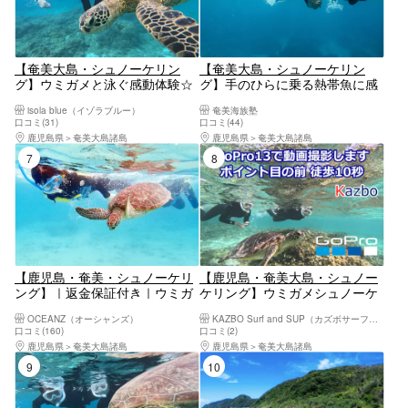
【奄美大島・シュノーケリン
【奄美大島・シュノーケリン
グ】ウミガメと泳ぐ感動体験☆
グ】手のひらに乗る熱帯魚に感
写真プレゼント付き《isola blue
動！シュノーケリングスクール
isola blue（イゾラブルー）
奄美海族塾
Fプラン》カップル・ファミリ
＆ボートツアー
口コミ(31)
口コミ(44)
ーにおすすめ
鹿児島県
奄美大島諸島
鹿児島県
奄美大島諸島
7位
8位
【鹿児島・奄美・シュノーケリ
【鹿児島・奄美大島・シュノー
ング】｜返金保証付き｜ウミガ
ケリング】ウミガメシュノーケ
メに会いに行こう！初めてでも
ル、奄美大島でウミガメシュノ
OCEANZ（オーシャンズ）
KAZBO Surf and SUP（カズボサーフアンドサップ）
楽しめる貸切シュノーケル（写
ーケルポイントは店舗前歩いて
口コミ(160)
口コミ(2)
真・動画付）
0分‼ GoPro13-5K動画口コミ
鹿児島県
奄美大島諸島
鹿児島県
奄美大島諸島
でプレゼント
9位
10位