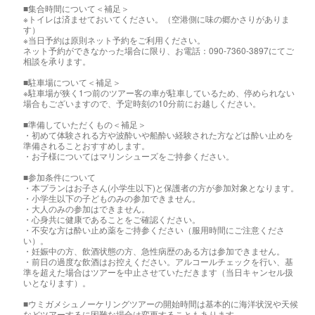
■集合時間について＜補足＞
※トイレは済ませておいてください。（空港側に味の郷かさりがありま
す）
※当日予約は原則ネット予約をご利用ください。
ネット予約ができなかった場合に限り、お電話：090-7360-3897にてご
相談を承ります。
■駐車場について＜補足＞
※駐車場が狭く1つ前のツアー客の車が駐車しているため、停められない
場合もございますので、予定時刻の10分前にお越しください。
■準備していただくもの＜補足＞
・初めて体験される方や波酔いや船酔い経験された方などは酔い止めを
準備されることおすすめします。
・お子様についてはマリンシューズをご持参ください。
■参加条件について
・本プランはお子さん(小学生以下)と保護者の方が参加対象となります。
・小学生以下の子どものみの参加できません。
・大人のみの参加はできません。
・心身共に健康であることをご確認ください。
・不安な方は酔い止め薬をご持参ください（服用時間にご注意くださ
い）。
・妊娠中の方、飲酒状態の方、急性病歴のある方は参加できません。
・前日の過度な飲酒はお控えください。アルコールチェックを行い、基
準を超えた場合はツアーを中止させていただきます（当日キャンセル扱
いとなります）。
■ウミガメシュノーケリングツアーの開始時間は基本的に海洋状況や天候
などツアーするに困難な場合は変更することもあります。