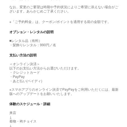
なお、変更のご要望は時期や予約状況によりご希望に添えない場合がご
ざいます。あらかじめご了承ください。
※「ご予約料金」は、クーポン/ポイントを適用する前の金額です。
オプション・レンタルの説明
■レンタル品（有料）
・髪飾りレンタル：990円／名
支払い方法の説明
＜オンライン決済＞
以下のお支払い方法からお選びいただけます。
・クレジットカード
・PayPay
・あと払い(ペイディ)
※スマホアプリのオンライン決済でPayPayをご利用いただくには、最新
版へのアップデートをお願いいたします。
体験のスケジュール・詳細
来店
↓
着物・袴チョイス
↓