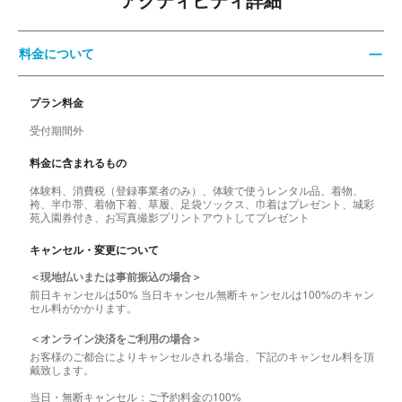
アクティビティ詳細
料金について
プラン料金
受付期間外
料金に含まれるもの
体験料、消費税（登録事業者のみ）、体験で使うレンタル品、着物、
袴、半巾帯、着物下着、草履、足袋ソックス、巾着はプレゼント、城彩
苑入園券付き、お写真撮影プリントアウトしてプレゼント
キャンセル・変更について
＜現地払いまたは事前振込の場合＞
前日キャンセルは50% 当日キャンセル無断キャンセルは100%のキャン
セル料がかかります。
＜オンライン決済をご利用の場合＞
お客様のご都合によりキャンセルされる場合、下記のキャンセル料を頂
戴致します。
当日・無断キャンセル：ご予約料金の100%