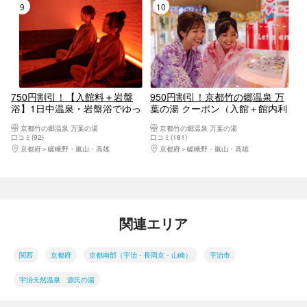
9位
10位
750円割引！【入館料＋岩盤
950円割引！京都竹の郷温泉 万
浴】1日中温泉・岩盤浴でゆっ
葉の湯 クーポン（入館＋館内利
たりリフレッシュ☆手ぶらで
用券2000円）
京都竹の郷温泉 万葉の湯
京都竹の郷温泉 万葉の湯
OK♪♪
口コミ(92)
口コミ(181)
京都府
嵯峨野・嵐山・高雄
京都府
嵯峨野・嵐山・高雄
関連エリア
関西
京都府
京都南部（宇治・長岡京・山崎）
宇治市
宇治天然温泉 源氏の湯