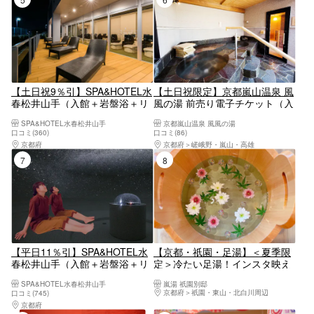
【土日祝9％引】SPA&HOTEL水
【土日祝限定】京都嵐山温泉 風
春松井山手（入館＋岩盤浴＋リ
風の湯 前売り電子チケット（入
クライナー+レンタルタオルセ
泉）
SPA&HOTEL水春松井山手
京都嵐山温泉 風風の湯
ット）
口コミ(360)
口コミ(86)
京都府
京都南部（宇治・長岡京・山崎）
京都府
嵯峨野・嵐山・高雄
7位
8位
【平日11％引】SPA&HOTEL水
【京都・祇園・足湯】＜夏季限
春松井山手（入館＋岩盤浴＋リ
定＞冷たい足湯！インスタ映え
クライナー+レンタルタオルセ
間違いなし！癒しと清涼感をお
SPA&HOTEL水春松井山手
嵐湯 祇園別邸
ット）
届け
京都府
祇園・東山・北白川周辺
口コミ(745)
京都府
京都南部（宇治・長岡京・山崎）