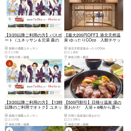
【3/20以降ご利用の方】パスポ
【最大200円OFF】港北天然温
ート（ユネッサン＆元湯 森の
泉 ゆったりCOco 入館チケッ
湯）プラン【6928】
ト（タオルなし）
箱根小涌園ユネッサン
港北天然温泉ゆったりCOco
口コミ(18)
口コミ(43)
神奈川県
箱根
神奈川県
横浜
3位
4位
【3/20以降ご利用の方】【13時
【500円割引】日帰り温泉 湯の
以降のご利用でオトク】ユネッ
里おかだ 入浴＋4種から選べ
サン＆森の湯 アフタヌーンパス
るランチ
箱根小涌園ユネッサン
日帰り温泉湯の里おかだ
【6972】
口コミ(13)
口コミ(761)
神奈川県
箱根
神奈川県
箱根
5位
6位