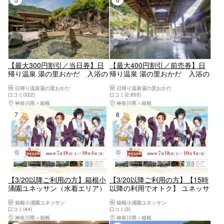
【最大300円割引／当日券】日
【最大400円割引／前売券】日
帰り温泉 湯の里おかだ 入浴の
帰り温泉 湯の里おかだ 入浴の
み（購入日よりご利用可）
み（購入日の翌日よりご利用
日帰り温泉湯の里おかだ
日帰り温泉湯の里おかだ
可）
口コミ(322)
口コミ(2,855)
神奈川県
箱根
神奈川県
箱根
7位
8位
【3/20以降ご利用の方】箱根小
【3/20以降ご利用の方】【15時
涌園ユネッサン（水着エリア）
以降の利用でオトク】 ユネッサ
入場クーポン【6928】
ン＆森の湯 サンセットパス
箱根小涌園ユネッサン
箱根小涌園ユネッサン
【6974】
口コミ(44)
口コミ(3)
神奈川県
箱根
神奈川県
箱根