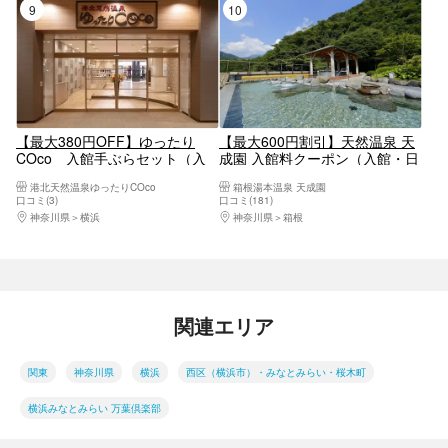
9位
10位
【最大380円OFF】ゆったり
【最大600円割引】天然温泉 天
COco 入館手ぶらセット（入
成園 入館料クーポン（入館・日
館＋館内着＋レンタルタオル
帰り温泉）【10906】
港北天然温泉ゆったりCOco
箱根湯本温泉 天成園
大・小）
口コミ(3)
口コミ(181)
神奈川県
横浜
神奈川県
箱根
関連エリア
関東
神奈川県
横浜
西区（横浜市）・みなとみらい・桜木町
横浜みなとみらい 万葉倶楽部