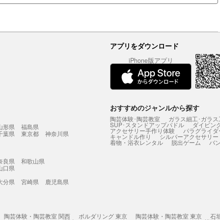
アプリをダウンロード
iPhone版アプリ
おすすめのジャンルから探す
陶芸体験･陶芸教室
ガラス細工･ガラス
SUP･スタンドアップパドル
ダイビン
山形県
福島県
アクセサリー手作り体験
パラグライダ
千葉県
東京都
神奈川県
キャンドル作り
シルバーアクセサリー
着物・浴衣レンタル
脱出ゲーム
バ
奈良県
和歌山県
山口県
大分県
宮崎県
鹿児島県
陶芸体験・陶芸教室 関西
ボルダリング 東京
陶芸体験・陶芸教室 東京
石