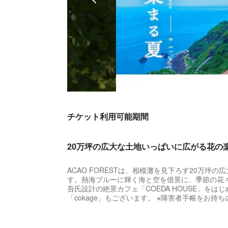
チケット利用可能期間
20万坪の広大な土地いっぱいに広がる花の
ACAO FORESTは、相模灘を見下ろす20万
す。熱海ブルーに輝く海と空を借景に、季節の花
吾氏設計の絶景カフェ「COEDA HOUSE」をはじめ
「cokage」もございます。 ※障害者手帳をお
目の前に広がる空と海。絶景が見晴らせるカフ