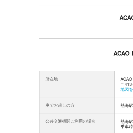
園内にあるCOEDA HOUSEは、日本を代表す
ACA
溶け込む一本の樹のようなデザインが魅力のカフ
楽しみください。
ACAO
所在地
ACAO
〒413
地図を
車でお越しの方
熱海駅
公共交通機関ご利用の場合
熱海駅
乗車時