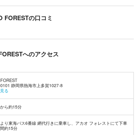
る建築家 隈研吾氏による木を積み重ねた特殊な構造と、ガーデンの景色と
O FORESTの口コミ
ェ。 海を目の前にしたテラス席やデッキで水平線一望の景色と共にをお
 FORESTへのアクセス
 FOREST
-0101 静岡県熱海市上多賀1027-8
見る
から約15分
より東海バス6番線 網代行きに乗車し、アカオ フォレストにて下車
間約15分