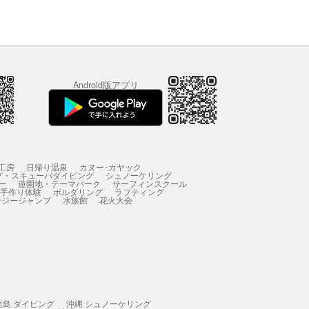
Android版アプリ
工房
日帰り温泉
カヌー･カヤック
グ・スキューバダイビング
シュノーケリング
ー
遊園地・テーマパーク
サーフィンスクール
 手作り体験
ボルダリング
ラフティング
ンジージャンプ
水族館
花火大会
垣島 ダイビング
沖縄 シュノーケリング