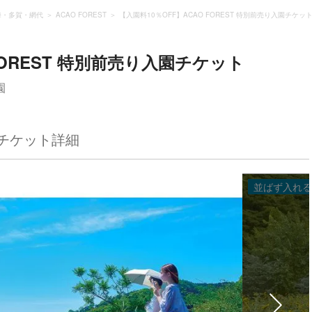
海・多賀・網代
ACAO FOREST
【入園料10％OFF】ACAO FOREST 特別前売り入園チケッ
FOREST 特別前売り入園チケット
園
チケット詳細
並ばず入れる