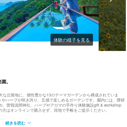
体験の様子を見る
楽園。
坪の広大な丘陵地に、個性豊かな13のテーマガーデンから構成されていま
々やハーブが咲き誇り、五感で楽しめるガーデンです。園内には、隈研
、曽我浅間神社、ハーブやアロマの手作り体験施設gift & workshop
持ちの方はオンラインで購入せず、現地で手帳をご提示ください。
続きを読む
ェ「COEDA HOUSE」