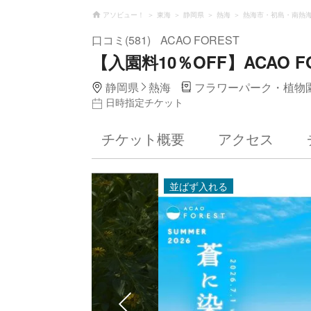
アソビュー！
東海
静岡県
熱海
熱海市・初島・南熱
口コミ(581)
ACAO FOREST
【入園料10％OFF】ACAO 
静岡県
熱海
フラワーパーク・植物
日時指定チケット
チケット概要
アクセス
並ばず入れる