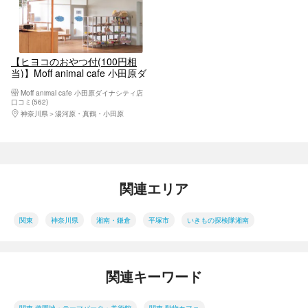
【ヒヨコのおやつ付(100円相
当)】Moff animal cafe 小田原ダ
イナシティ店 利用券
Moff animal cafe 小田原ダイナシティ店
口コミ(562)
神奈川県
湯河原・真鶴・小田原
関連エリア
関東
神奈川県
湘南・鎌倉
平塚市
いきもの探検隊湘南
関連キーワード