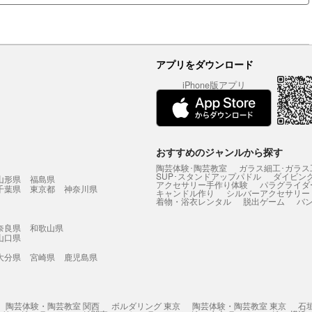
アプリをダウンロード
iPhone版アプリ
おすすめのジャンルから探す
陶芸体験･陶芸教室
ガラス細工･ガラス
SUP･スタンドアップパドル
ダイビン
山形県
福島県
アクセサリー手作り体験
パラグライダ
千葉県
東京都
神奈川県
キャンドル作り
シルバーアクセサリー
着物・浴衣レンタル
脱出ゲーム
バ
奈良県
和歌山県
山口県
大分県
宮崎県
鹿児島県
陶芸体験・陶芸教室 関西
ボルダリング 東京
陶芸体験・陶芸教室 東京
石