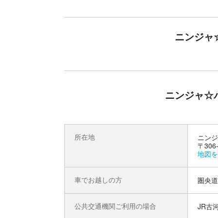
い。
大人気なトランポリンエリア、安全に遊べ
ニンジャ
充実
バランス、筋力、スタミナが試される超難関アス
ダイエットに人気のトランポリンエリアなど、大
キッズたちが興奮すること間違いなし！
ニンジャ☆
所在地
ニンジ
〒306
地図を
車でお越しの方
圏央道
公共交通機関ご利用の場合
JR古