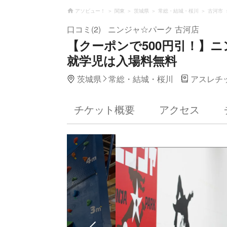
アソビュー！
関東
茨城県
常総・結城・桜川
古河市
口コミ(2)
ニンジャ☆パーク 古河店
【クーポンで500円引！】ニ
就学児は入場料無料
茨城県
常総・結城・桜川
アスレチ
チケット概要
アクセス