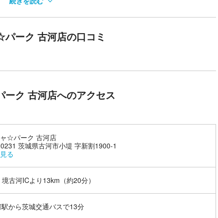
続きを読む
る空間に本格アスレチックコースを設置したキッズエリアなど
☆パーク 古河店の口コミ
レチックコースや世界的な大会基準の本格的なボルダリングウォール、
人から小さなお子様まで楽しめるエリアが備わっています。
パーク 古河店へのアクセス
ャ☆パーク 古河店
-0231 茨城県古河市小堤 字新割1900-1
見る
 境古河ICより13km（約20分）
河駅から茨城交通バスで13分