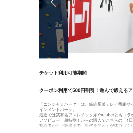
チケット利用可能期間
クーポン利用で500円割引！遊んで鍛える
「ニンジャ☆パーク」は、筋肉系某テレビ番組や
インメントパーク。
最近では某有名アスレチック系Youtuberともコ
アソビュー！超特割！からの購入でこちらの「1日
初心者から上級者まで、世代を問わずが体力づく
※ご入会には初回のみ入会登録料500円（会員カ