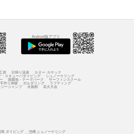
Android版アプリ
工房
日帰り温泉
カヌー･カヤック
グ・スキューバダイビング
シュノーケリング
ー
遊園地・テーマパーク
サーフィンスクール
 手作り体験
ボルダリング
ラフティング
ンジージャンプ
水族館
花火大会
垣島 ダイビング
沖縄 シュノーケリング