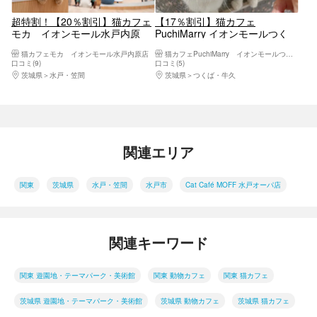
超特割！【20％割引】猫カフェ
【17％割引】猫カフェ
モカ イオンモール水戸内原
PuchiMarry イオンモールつく
店 入場チケット（ドリンクバ
ば 1日満喫プラン※飲み物＋猫
猫カフェモカ イオンモール水戸内原店
猫カフェPuchiMarry イオンモールつくば店
ー・猫のおやつ付）
のおやつ付
口コミ(9)
口コミ(5)
茨城県
水戸・笠間
茨城県
つくば・牛久
関連エリア
関東
茨城県
水戸・笠間
水戸市
Cat Café MOFF 水戸オーパ店
関連キーワード
関東 遊園地・テーマパーク・美術館
関東 動物カフェ
関東 猫カフェ
茨城県 遊園地・テーマパーク・美術館
茨城県 動物カフェ
茨城県 猫カフェ