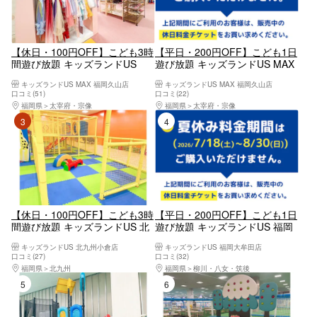
【休日・100円OFF】こども3時
【平日・200円OFF】こども1日
間遊び放題 キッズランドUS
遊び放題 キッズランドUS MAX
MAX 福岡久山店
福岡久山店
キッズランドUS MAX 福岡久山店
キッズランドUS MAX 福岡久山店
口コミ(51)
口コミ(22)
福岡県
太宰府・宗像
福岡県
太宰府・宗像
3位
4位
【休日・100円OFF】こども3時
【平日・200円OFF】こども1日
間遊び放題 キッズランドUS 北
遊び放題 キッズランドUS 福岡
九州小倉店
大牟田店
キッズランドUS 北九州小倉店
キッズランドUS 福岡大牟田店
口コミ(27)
口コミ(32)
福岡県
北九州
福岡県
柳川・八女・筑後
5位
6位