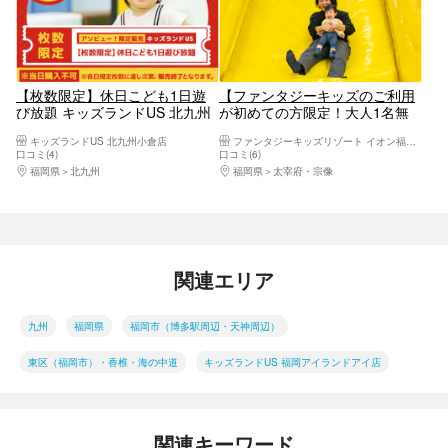
【枚数限定】休日こども1日遊
【ファンタジーキッズのご利用
び放題 キッズランドUS 北九州
が初めての方限定！大人1名無
小倉店
料】ファンタジーキッズリゾー
キッズランドUS 北九州小倉店
ファンタジーキッズリゾート イオン福岡東ショッピングセンター 福岡店
ト福岡（子ども1日遊び放題）
口コミ(4)
口コミ(6)
福岡県
北九州
福岡県
太宰府・宗像
関連エリア
九州
福岡県
福岡市（博多駅周辺・天神周辺）
東区（福岡市）・香椎・海の中道
キッズランドUS 福岡アイランドアイ店
関連キーワード