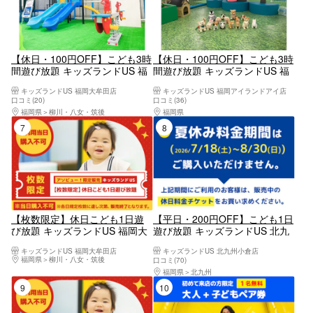
【休日・100円OFF】こども3時
【休日・100円OFF】こども3時
間遊び放題 キッズランドUS 福
間遊び放題 キッズランドUS 福
岡大牟田店
岡アイランドアイ店
キッズランドUS 福岡大牟田店
キッズランドUS 福岡アイランドアイ店
口コミ(20)
口コミ(36)
福岡県
柳川・八女・筑後
福岡県
福岡市（博多駅周辺・天神周辺）
7位
8位
【枚数限定】休日こども1日遊
【平日・200円OFF】こども1日
び放題 キッズランドUS 福岡大
遊び放題 キッズランドUS 北九
牟田店
州小倉店
キッズランドUS 福岡大牟田店
キッズランドUS 北九州小倉店
福岡県
柳川・八女・筑後
口コミ(70)
福岡県
北九州
9位
10位