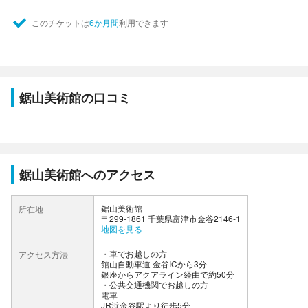
このチケットは
6か月間
利用できます
鋸山美術館の口コミ
鋸山美術館へのアクセス
鋸山美術館
所在地
〒299-1861 千葉県富津市金谷2146-1
地図を見る
車でお越しの方
アクセス方法
館山自動車道 金谷ICから3分
銀座からアクアライン経由で約50分
公共交通機関でお越しの方
電車
JR浜金谷駅より徒歩5分