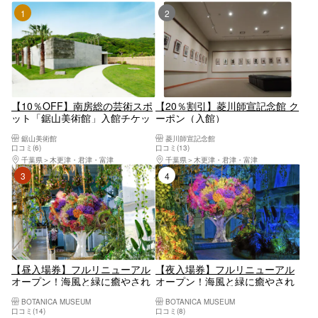
1位
2位
【10％OFF】南房総の芸術スポ
【20％割引】菱川師宣記念館 ク
ット「鋸山美術館」入館チケッ
ーポン（入館）
ト
鋸山美術館
菱川師宣記念館
口コミ(6)
口コミ(13)
千葉県
木更津・君津・富津
千葉県
木更津・君津・富津
3位
4位
【昼入場券】フルリニューアル
【夜入場券】フルリニューアル
オープン！海風と緑に癒やされ
オープン！海風と緑に癒やされ
る！ 稲毛海浜公園
る！ 稲毛海浜公園
BOTANICA MUSEUM
BOTANICA MUSEUM
「BOTANICA MUSEUM」入場
「BOTANICA MUSEUM」入場
口コミ(14)
口コミ(8)
券
券