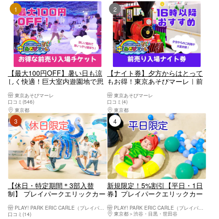
1位
2位
【最大100円OFF】暑い日も涼
【ナイト券】夕方からはとって
しく快適！巨大室内遊園地で思
もお得！東京あそびマーレ｜前
い切り遊ぼう！ 東京あそびマ
売り入場チケット
東京あそびマーレ
東京あそびマーレ
ーレ｜前売り入場チケット
口コミ(546)
口コミ(4)
東京都
八王子・立川・町田・府中・調布
東京都
八王子・立川・町田・府中・調布
3位
4位
【休日・特定期間＊3部入替
新規限定！5%割引【平日・1日
制】 プレイパークエリックカー
券】プレイパークエリックカー
ル入場券
ル入場券
PLAY! PARK ERIC CARLE（プレイパーク エリック・カール）
PLAY! PARK ERIC CARLE（プレイパーク エリック・カール）
東京都
渋谷・目黒・世田谷
口コミ(14)