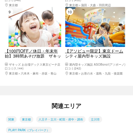
口コミ(548)
口コミ(452)
東京都
八王子・立川・町田・府中・調布
東京都
蒲田・大森・羽田周辺
9位
10位
【100円OFF／休日・年末年
【アソビュー限定】東京ドーム
始】3時間あそび放題 ザキッ
シティ屋内型キッズ施設
ズ お台場デックス東京ビーチ店
ASOBono!(アソボーノ)120分入
ザキッズ お台場デックス東京ビーチ店
屋内型キッズ施設 ASOBono!(アソボーノ)
館チケット
口コミ(1,144)
口コミ(242)
東京都
六本木・麻布・赤坂・青山
東京都
お茶の水・湯島・九段・後楽園
関連エリア
関東
東京都
八王子・立川・町田・府中・調布
立川市
PLAY! PARK（プレイパーク）