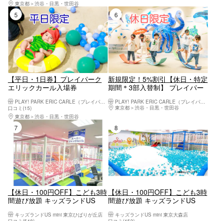
東京都
渋谷・目黒・世田谷
5位
6位
【平日・1日券】プレイパーク
新規限定！5%割引【休日・特定
エリックカール入場券
期間＊3部入替制】 プレイパー
クエリックカール入場券
PLAY! PARK ERIC CARLE（プレイパーク エリック・カール）
PLAY! PARK ERIC CARLE（プレイパーク エリック・カール）
東京都
渋谷・目黒・世田谷
口コミ(15)
東京都
渋谷・目黒・世田谷
7位
8位
【休日・100円OFF】こども3時
【休日・100円OFF】こども3時
間遊び放題 キッズランドUS
間遊び放題 キッズランドUS
mini 東京ひばりヶ丘店
mini 東京大森店
キッズランドUS mini 東京ひばりが丘店
キッズランドUS mini 東京大森店