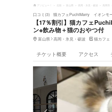
アソビュー！
北陸
富山県
高岡・氷見・砺波
高岡市
口コミ(3)
猫カフェPuchiMarry イオン
【17％割引】猫カフェPuch
ン※飲み物＋猫のおやつ付
富山県
高岡・氷見・砺波
猫カフェ
チケット概要
アクセス