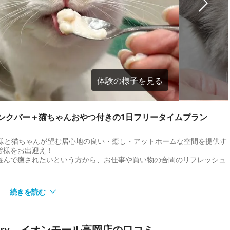
体験の様子を見る
。ドリンクバー＋猫ちゃんおやつ付きの1日フリータイムプラン
「お客様と猫ちゃんが望む居心地の良い・癒し・アットホームな空間を提供す
皆様をお出迎え！
遊んで癒されたいという方から、お仕事や買い物の合間のリフレッシュ
続きを読む
.。そんな自由気ままな猫ちゃんたちのありのままの姿に、心ゆくまで癒
arry イオンモール高岡店の口コミ
で猫ちゃんが寝てくれることも！