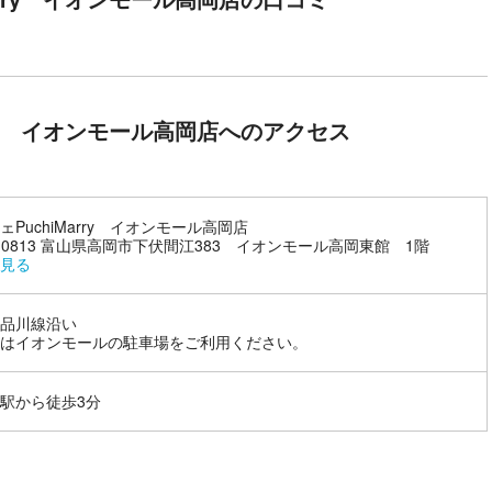
ッと距離を縮めるチャンスです。フリータイムでゆっくり過ごしなが
な声を出す・無理矢理抱き上げるなど)
クバーの飲み物のみフロアでお飲みいただけます。)
が写り込まないようご配慮をお願いいたします。
rry イオンモール高岡店へのアクセス
ェPuchiMarry イオンモール高岡店
3-0813 富山県高岡市下伏間江383 イオンモール高岡東館 1階
見る
品川線沿い
はイオンモールの駐車場をご利用ください。
駅から徒歩3分