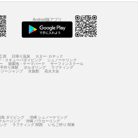
Android版アプリ
工房
日帰り温泉
カヌー･カヤック
グ・スキューバダイビング
シュノーケリング
ー
遊園地・テーマパーク
サーフィンスクール
 手作り体験
ボルダリング
ラフティング
ンジージャンプ
水族館
花火大会
垣島 ダイビング
沖縄 シュノーケリング
 クルージング
沖縄 パラセーリング
ィング
ラフティング 関西
いちご狩り 関東