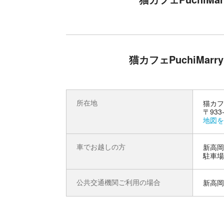
本プランには猫ちゃんのおやつも付いており、グ
ら、親密度アップを目指しましょう。
【注意事項】
※猫ちゃんの嫌がる行為はご遠慮ください。(大き
※食べ物のお持ち込みはご遠慮ください。(ドリン
※店内ご撮影時は、フラッシュを切り他のお客様
猫カフェPuchiMa
所在地
猫カフ
〒93
地図を
車でお越しの方
新高岡
駐車場
公共交通機関ご利用の場合
新高岡