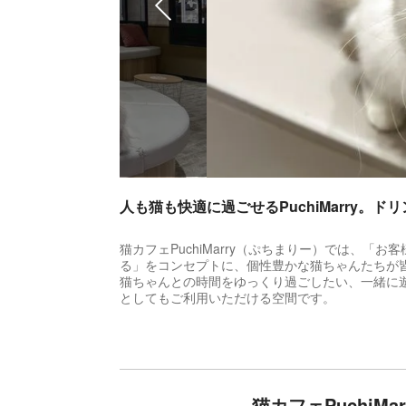
人も猫も快適に過ごせるPuchiMarry
猫カフェPuchiMarry（ぷちまりー）では、
る」をコンセプトに、個性豊かな猫ちゃんたちが
猫ちゃんとの時間をゆっくり過ごしたい、一緒に
としてもご利用いただける空間です。
自由気ままな猫ちゃんに癒されよう！
時にはいっぱい遊んで、時にはゆっくりお休み..
猫カフェPuchiM
されてください。タイミングが良ければお膝の上