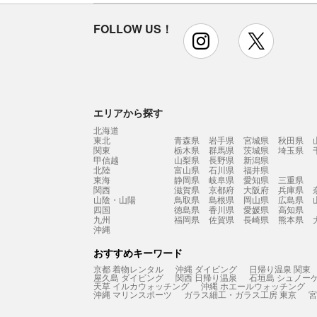
FOLLOW US！
instagram
x
エリアから探す
北海道
東北
青森県
岩手県
宮城県
秋田県
関東
栃木県
群馬県
茨城県
埼玉県
甲信越
山梨県
長野県
新潟県
北陸
富山県
石川県
福井県
東海
静岡県
岐阜県
愛知県
三重県
関西
滋賀県
京都府
大阪府
兵庫県
山陰・山陽
鳥取県
島根県
岡山県
広島県
四国
徳島県
香川県
愛媛県
高知県
九州
福岡県
佐賀県
長崎県
熊本県
沖縄
おすすめキーワード
京都 着物レンタル
沖縄 ダイビング
日帰り温泉 関東
屋久島 ダイビング
関西 日帰り温泉
石垣島 シュノー
天草 イルカウォッチング
沖縄 ホエールウォッチング
沖縄 マリンスポーツ
ガラス細工・ガラス工房 東京
宮