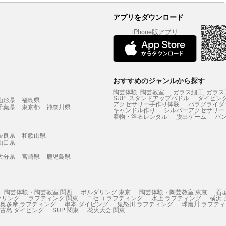
アプリをダウンロード
iPhone版アプリ
おすすめのジャンルから探す
陶芸体験･陶芸教室
ガラス細工･ガラス
SUP･スタンドアップパドル
ダイビン
山形県
福島県
アクセサリー手作り体験
パラグライダ
千葉県
東京都
神奈川県
キャンドル作り
シルバーアクセサリー
着物・浴衣レンタル
脱出ゲーム
バ
奈良県
和歌山県
山口県
大分県
宮崎県
鹿児島県
陶芸体験・陶芸教室 関西
ボルダリング 東京
陶芸体験・陶芸教室 東京
石
ケリング
ラフティング 関東
ニセコ ラフティング
水上 ラフティング
横浜
奥多摩 ラフティング
串本 ダイビング
鬼怒川 ラフティング
球磨川 ラフテ
古島 ダイビング
SUP 関東
花火大会 関東