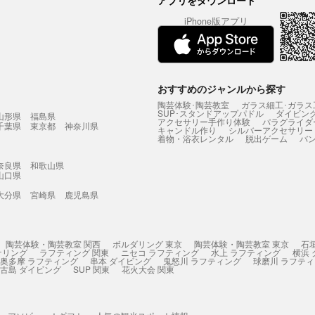
アプリをダウンロード
iPhone版アプリ
おすすめのジャンルから探す
陶芸体験･陶芸教室
ガラス細工･ガラス
SUP･スタンドアップパドル
ダイビン
山形県
福島県
アクセサリー手作り体験
パラグライダ
千葉県
東京都
神奈川県
キャンドル作り
シルバーアクセサリー
着物・浴衣レンタル
脱出ゲーム
バ
奈良県
和歌山県
山口県
大分県
宮崎県
鹿児島県
陶芸体験・陶芸教室 関西
ボルダリング 東京
陶芸体験・陶芸教室 東京
石
ケリング
ラフティング 関東
ニセコ ラフティング
水上 ラフティング
横浜
奥多摩 ラフティング
串本 ダイビング
鬼怒川 ラフティング
球磨川 ラフテ
古島 ダイビング
SUP 関東
花火大会 関東