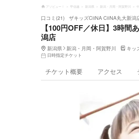
アソビュー！
甲信越
新潟県
新潟・月岡・阿賀野川
口コミ(21)
ザキッズCiiNA CiiNA丸大新潟
【100円OFF／休日】3時間あ
潟店
新潟県
新潟・月岡・阿賀野川
キッ
日時指定チケット
チケット概要
アクセス