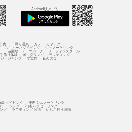
Android版アプリ
工房
日帰り温泉
カヌー･カヤック
グ・スキューバダイビング
シュノーケリング
ー
遊園地・テーマパーク
サーフィンスクール
 手作り体験
ボルダリング
ラフティング
ンジージャンプ
水族館
花火大会
垣島 ダイビング
沖縄 シュノーケリング
 クルージング
沖縄 パラセーリング
ィング
ラフティング 関西
いちご狩り 関東