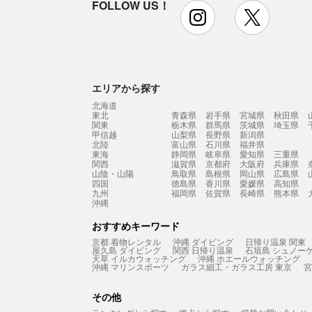
FOLLOW US！
instagram
x
エリアから探す
北海道
東北
青森県
岩手県
宮城県
秋田県
関東
栃木県
群馬県
茨城県
埼玉県
甲信越
山梨県
長野県
新潟県
北陸
富山県
石川県
福井県
東海
静岡県
岐阜県
愛知県
三重県
関西
滋賀県
京都府
大阪府
兵庫県
山陰・山陽
鳥取県
島根県
岡山県
広島県
四国
徳島県
香川県
愛媛県
高知県
九州
福岡県
佐賀県
長崎県
熊本県
沖縄
おすすめキーワード
京都 着物レンタル
沖縄 ダイビング
日帰り温泉 関東
屋久島 ダイビング
関西 日帰り温泉
石垣島 シュノー
天草 イルカウォッチング
沖縄 ホエールウォッチング
沖縄 マリンスポーツ
ガラス細工・ガラス工房 東京
宮
その他