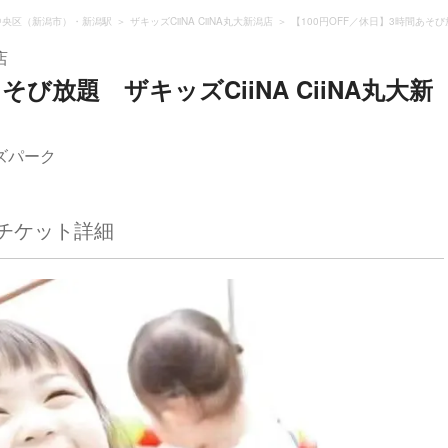
中央区（新潟市）・新潟駅
ザキッズCiiNA CiiNA丸大新潟店
【100円OFF／休日】3時間あそび放
店
そび放題 ザキッズCiiNA CiiNA丸大新
ズパーク
チケット詳細