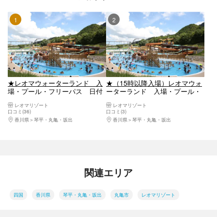
1位
2位
★レオマウォーターランド 入
★（15時以降入場）レオマウォ
場・プール・フリーパス 日付
ーターランド 入場・プール・
指定チケット
フリーパス 日付指定
レオマリゾート
レオマリゾート
口コミ(36)
口コミ(3)
香川県
琴平・丸亀・坂出
香川県
琴平・丸亀・坂出
関連エリア
四国
香川県
琴平・丸亀・坂出
丸亀市
レオマリゾート