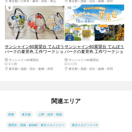
東京都
六本木・麻布・赤坂・青山
東京都
池袋・目白・板橋・赤羽
9位
10位
サンシャイン60展望台 てんぼう
サンシャイン60展望台 てんぼう
パークの夏景色 工作ワークショ
パークの夏景色 工作ワークショ
ップ「オリジナル風鈴作り」日
ップ「ひまわりのタネまき体
サンシャイン60展望台
サンシャイン60展望台
付指定体験チケット
験」日付指定体験チケット
口コミ(3)
口コミ(1)
東京都
池袋・目白・板橋・赤羽
東京都
池袋・目白・板橋・赤羽
関連エリア
関東
東京都
上野・浅草・両国
墨田区・両国・錦糸町・東京スカイツリー
東京スカイツリー®