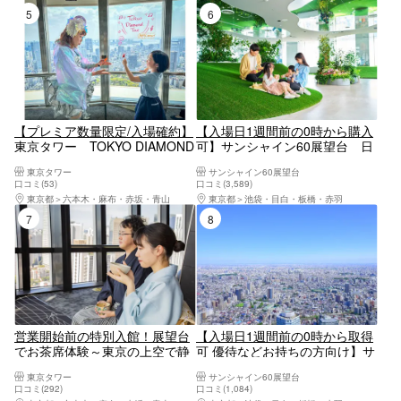
5位
6位
【プレミア数量限定/入場確約】
【入場日1週間前の0時から購入
東京タワー TOKYO DIAMOND
可】サンシャイン60展望台 日
TOUR
時指定チケット
東京タワー
サンシャイン60展望台
口コミ(53)
口コミ(3,589)
東京都
六本木・麻布・赤坂・青山
東京都
池袋・目白・板橋・赤羽
7位
8位
営業開始前の特別入館！展望台
【入場日1週間前の0時から取得
でお茶席体験～東京の上空で静
可 優待などお持ちの方向け】サ
かなひと時をあなたに～
ンシャイン60展望台 WEB整理
東京タワー
サンシャイン60展望台
券
口コミ(292)
口コミ(1,084)