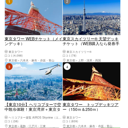
1位
2位
東京タワー WEBチケット（メイ
東京スカイツリー® 天望デッキ
ンデッキ）
チケット（WEB購入なら発券手
数料なし）
東京タワー
東京スカイツリー®
口コミ(4,098)
口コミ(78)
東京都
六本木・麻布・赤坂・青山
東京都
上野・浅草・両国
3位
4位
【東京10分】ヘリコプターで空
東京タワー トップデッキツア
中散歩体験！東京湾岸＋東京タ
ー（150ｍ＆250ｍ）
ワーヘリコプター遊覧(貸切/ク
ヘリコプター遊覧 AIROS Skyview（エアロススカイビュー）
東京タワー
ルージング)
口コミ(38)
口コミ(839)
東京都
葛飾・江戸川・江東
東京都
六本木・麻布・赤坂・青山