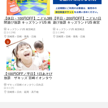
【休日・100円OFF】こども3時
【平日・200円OFF】こども1日
間遊び放題 キッズランドUS 南
遊び放題 キッズランドUS 南宮
宮崎店
崎店
キッズランドUS 南宮崎店
キッズランドUS 南宮崎店
口コミ(16)
口コミ(44)
宮崎県
宮崎・青島・日南
宮崎県
宮崎・青島・日南
3位
【100円OFF／平日】1日あそび
放題 ザキッズ 宮崎イオンタウ
ン日向店
ザキッズ宮崎イオンタウン日向店
口コミ(1)
宮崎県
日向・延岡・高千穂