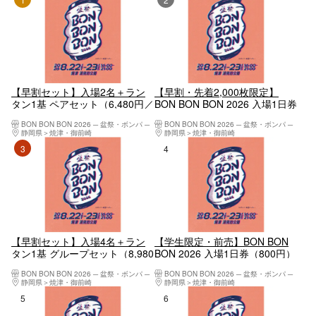
【早割セット】入場2名＋ラン
【早割・先着2,000枚限定】
タン1基 ペアセット（6,480円／
BON BON BON 2026 入場1日券
500円おトク）
（1,500円）
BON BON BON 2026 ─ 盆祭・ボンパ ─
BON BON BON 2026 ─ 盆祭・ボンパ ─
静岡県
焼津・御前崎
静岡県
焼津・御前崎
3位
4位
【早割セット】入場4名＋ラン
【学生限定・前売】BON BON
タン1基 グループセット（8,980
BON 2026 入場1日券（800円）
円／1,000円おトク）
BON BON BON 2026 ─ 盆祭・ボンパ ─
BON BON BON 2026 ─ 盆祭・ボンパ ─
静岡県
焼津・御前崎
静岡県
焼津・御前崎
5位
6位