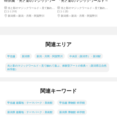
特別展「光と影のマジックワー
「光と影のマジックワールド～
ルド～見て触れて遊ぶ、体験型
見て触れて遊ぶ、体験型アート
光と影のマジックワールド～見て触れて遊ぶ、体験型アートの祭典～（新潟県立自然科学館）
光と影のマジックワールド～見て触れて遊ぶ、体験型アートの祭典～（新潟県立自然科学館）
アートの祭典～」
の祭典～」
口コミ(10)
口コミ(3)
新潟県
新潟・月岡・阿賀野川
新潟県
新潟・月岡・阿賀野川
関連エリア
甲信越
新潟県
新潟・月岡・阿賀野川
中央区（新潟市）・新潟駅
光と影のマジックワールド～見て触れて遊ぶ、体験型アートの祭典～（新潟県立自然
科学館）
関連キーワード
甲信越 遊園地・テーマパーク・美術館
甲信越 博物館･科学館
新潟県 遊園地・テーマパーク・美術館
新潟県 博物館･科学館