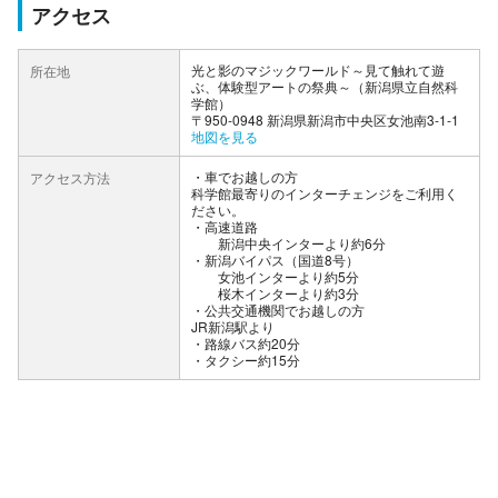
アクセス
光と影のマジックワールド～見て触れて遊
所在地
ぶ、体験型アートの祭典～（新潟県立自然科
学館）
〒950-0948 新潟県新潟市中央区女池南3‐1‐1
地図を見る
車でお越しの方
アクセス方法
科学館最寄りのインターチェンジをご利用く
ださい。
・高速道路
新潟中央インターより約6分
・新潟バイパス（国道8号）
女池インターより約5分
桜木インターより約3分
公共交通機関でお越しの方
JR新潟駅より
・路線バス約20分
・タクシー約15分