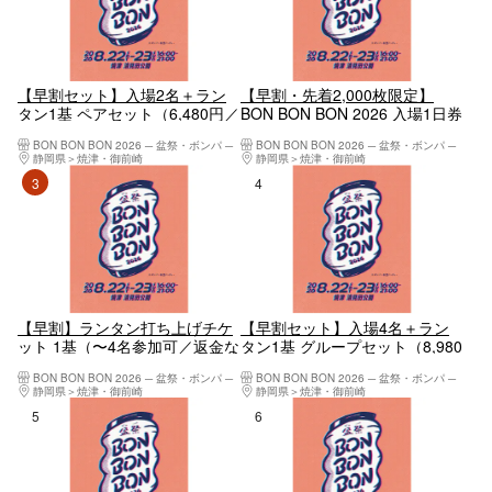
【早割セット】入場2名＋ラン
【早割・先着2,000枚限定】
タン1基 ペアセット（6,480円／
BON BON BON 2026 入場1日券
500円おトク）
（1,500円）
BON BON BON 2026 ─ 盆祭・ボンパ ─
BON BON BON 2026 ─ 盆祭・ボンパ ─
静岡県
焼津・御前崎
静岡県
焼津・御前崎
3位
4位
【早割】ランタン打ち上げチケ
【早割セット】入場4名＋ラン
ット 1基（〜4名参加可／返金な
タン1基 グループセット（8,980
し・3,980円）
円／1,000円おトク）
BON BON BON 2026 ─ 盆祭・ボンパ ─
BON BON BON 2026 ─ 盆祭・ボンパ ─
静岡県
焼津・御前崎
静岡県
焼津・御前崎
5位
6位