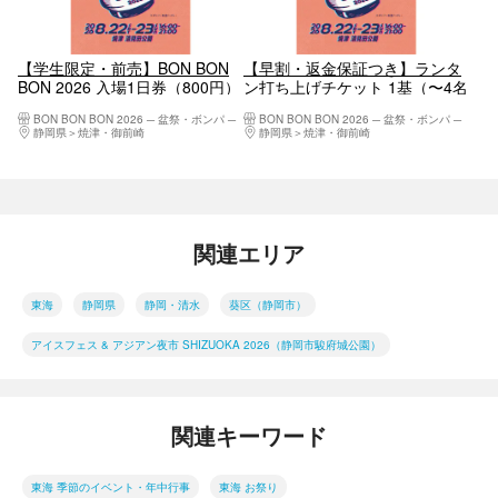
【学生限定・前売】BON BON
【早割・返金保証つき】ランタ
BON 2026 入場1日券（800円）
ン打ち上げチケット 1基（〜4名
参加可・4,980円）
BON BON BON 2026 ─ 盆祭・ボンパ ─
BON BON BON 2026 ─ 盆祭・ボンパ ─
静岡県
焼津・御前崎
静岡県
焼津・御前崎
関連エリア
東海
静岡県
静岡・清水
葵区（静岡市）
アイスフェス & アジアン夜市 SHIZUOKA 2026（静岡市駿府城公園）
関連キーワード
東海 季節のイベント・年中行事
東海 お祭り