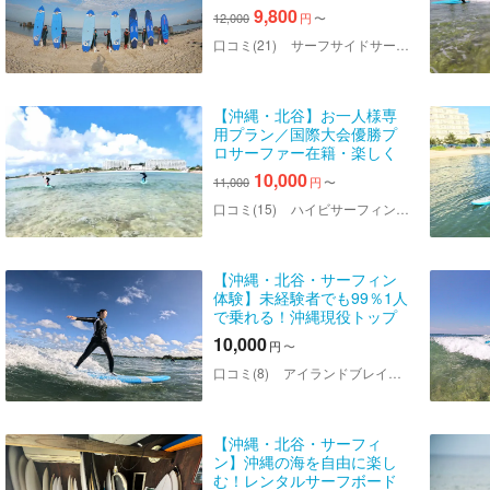
心者～経験者までOK！無料
9,800
12,000
円
〜
写真・送迎あり
口コミ(21)
サーフサイドサービス ハイサイ
【沖縄・北谷】お一人様専
用プラン／国際大会優勝プ
ロサーファー在籍・楽しく
丁寧に教えます！未経験者
10,000
11,000
円
〜
向け体験サーフィン※写真付
き
口コミ(15)
ハイビサーフィンスクール
【沖縄・北谷・サーフィン
体験】未経験者でも99％1人
で乗れる！沖縄現役トップ
サーファーによるサーフィ
10,000
円
〜
ンスクール✴︎GOPRO写真付
き
口コミ(8)
アイランドブレイク沖縄
【沖縄・北谷・サーフィ
ン】沖縄の海を自由に楽し
む！レンタルサーフボード