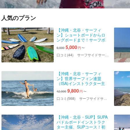
人気のプラン
【沖縄・北谷・サーフィ
ン】ショートボードからロ
ングボードまで！サーフボ
ードレンタル
5,000
6,000
円
〜
口コミ(44)
サーフサイドサービス ハイサイ
【沖縄・北谷・サーフィ
ン】世界サーフィン連盟
（ISA)インストラクター主
催サーフィンスクール！無
9,800
12,000
円
〜
料写真・送迎あり
口コミ(568)
サーフサイドサービス ハイサイ
【沖縄・北谷・SUP】SUPA
パドルボードインストラク
ター主催、SUPコース！初