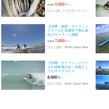
5,000
6,000
円
〜
口コミ(5)
ハイビサーフィンスクール
【沖縄・南部・サーフィン
スクール】糸満市で初心者
向けサーフィン体験
7,800
8,500
円
〜
口コミ(22)
North Ocean Blue（ノース オーシャン ブルー）
【沖縄・サーフィンスクー
ル】経験者のみ！本島どこ
でもサーフガイド
8,000
円
〜
口コミ(10)
North Ocean Blue（ノース オーシャン ブルー）