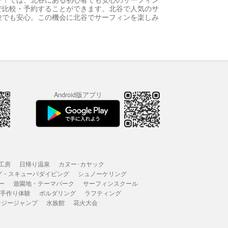
で比較・予約することができます。北谷で人気のサ
験でも安心。この機会に北谷でサーフィンを楽しみ
Android版アプリ
工房
日帰り温泉
カヌー･カヤック
グ・スキューバダイビング
シュノーケリング
ー
遊園地・テーマパーク
サーフィンスクール
 手作り体験
ボルダリング
ラフティング
ンジージャンプ
水族館
花火大会