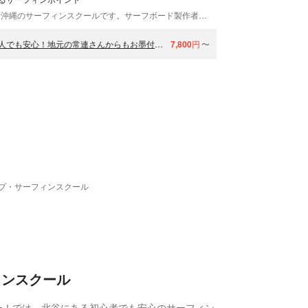
North Ocean Blue（ノース オーシャンブルー）は、沖縄のサーフィンスクールです。サーフボード製作者のシェイパーNobuと、各地のアマチュア大会に出場する現役女性サーファーのMasayoが、南国沖縄のきれいな海をご案内いたします。初心者体験は沖縄の北部・中部・南部3か所で開催しているので、宿泊場所に合わせてお選びいただけます！レンタル充実・お1人さま大歓迎！ぜひ遊びにきてくださいね。
【サーフィン体験・沖縄・北谷町】完全プライベートレッスンで1人でも安心！地元の常連さんからもお墨付きの丁寧な指導で初めての波乗り体験！
7,800
円
〜
プ・サーフィンスクール
ィンスクール
ー！では、北谷にある初心者でも安心のサーフィン