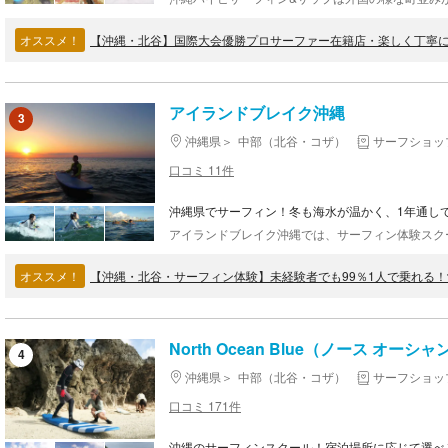
オススメ！
アイランドブレイク沖縄
3
沖縄県
中部（北谷・コザ）
サーフショッ
口コミ 11件
沖縄県でサーフィン！冬も海水が温かく、1年通し
オススメ！
North Ocean Blue（ノース オーシ
4
沖縄県
中部（北谷・コザ）
サーフショッ
口コミ 171件
沖縄のサーフィンスクール！宿泊場所に応じて選べ