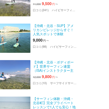
す！未経験者歓迎、体験サ
9,500
11,000
円
〜
ーフィン※写真付き
口コミ(241)
ハイビサーフィンスクール
【沖縄・北谷・SUP】アメ
リカンビレッジからすぐ！
人気スポットで体験
SUP（写真付）
9,000
円
〜
口コミ(98)
ハイビサーフィンスクール
【沖縄・北谷・ボディボー
ド】世界サーフィン連盟
（ISA)インストラクター主
催、ボディボード体験！ 無
9,800
12,000
円
〜
料写真・送迎あり
口コミ(10)
サーフサイドサービス ハイサイ
【サーフィン体験・沖縄・
北谷町】完全プライベート
レッスンで1人でも安心！地