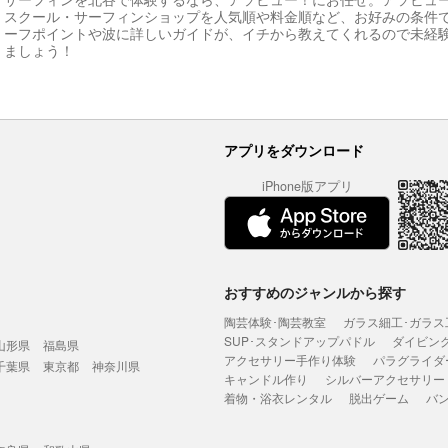
スクール・サーフィンショップを人気順や料金順など、お好みの条件
ーフポイントや波に詳しいガイドが、イチから教えてくれるので未経
ましょう！
アプリをダウンロード
iPhone版アプリ
おすすめのジャンルから探す
陶芸体験･陶芸教室
ガラス細工･ガラス
SUP･スタンドアップパドル
ダイビン
山形県
福島県
アクセサリー手作り体験
パラグライダ
千葉県
東京都
神奈川県
キャンドル作り
シルバーアクセサリー
着物・浴衣レンタル
脱出ゲーム
バ