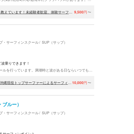
【沖縄・北谷】国際大会優勝プロサーファー在籍店・楽しく丁寧に教えています！未経験者歓迎、体験サーフィン※写真付き
9,500
円
〜
プ・サーフィンスクール
SUP（サップ）
て波乗りできます！
アイランドブレイク沖縄では、サーフィン体験スクールを行っています。満潮時と波がある日ならいつでもサーフィンできますよ。沖縄は冬でも水温が高く、通年海で遊べます。ショップの目の前に海が広がり、肉眼で熱帯魚を見つけられます。めぐまれた環境下で、さわやかな波を体験しましょう。
【沖縄・北谷・サーフィン体験】未経験者でも99％1人で乗れる！沖縄現役トップサーファーによるサーフィンスクール✴︎GOPRO写真付き
10,000
円
〜
ャン ブルー）
プ・サーフィンスクール
SUP（サップ）
るサーフィンポイント