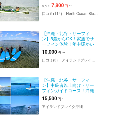
元の常連さんからもお墨付
7,800
8,500
円
〜
きの丁寧な指導で初めての
波乗り体験！
口コミ(114)
North Ocean Blue（ノース オーシャン ブルー）
【沖縄・北谷・サーフィ
ン】5歳からOK！家族でサ
ーフィン体験！年中暖かい
沖縄の海でLet’s Surfing!!
10,000
円
〜
✴︎GOPRO写真付き
口コミ(3)
アイランドブレイク沖縄
【沖縄・北谷・サーフィ
ン】中級者以上向け・サー
フィンガイドコース！沖縄
の海を熟知した現役サーフ
15,500
円
〜
ァーがベストポイントへご
案内！
アイランドブレイク沖縄