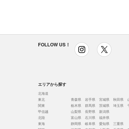
FOLLOW US！
instagram
x
エリアから探す
北海道
東北
青森県
岩手県
宮城県
秋田県
関東
栃木県
群馬県
茨城県
埼玉県
甲信越
山梨県
長野県
新潟県
北陸
富山県
石川県
福井県
東海
静岡県
岐阜県
愛知県
三重県