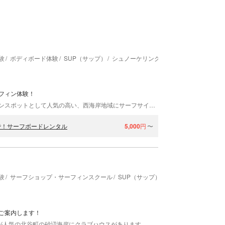
験
ボディボード体験
SUP（サップ）
シュノーケリング
海釣り・船釣り
ホ
フィン体験！
日本屈指のリゾート地、沖縄。その中でもサーフィンスポットとして人気の高い、西海岸地域にサーフサイドサービス ハイサイはお店を構えています。経験豊かなスタッフがサーフィンのサポートをさせていただくため安心・安全！心置きなく沖縄の波をお楽しみいただけます。初心者のお客様も気兼ねなくご参加くださいね！
で！サーフボードレンタル
5,000
円
〜
験
サーフショップ・サーフィンスクール
SUP（サップ）
ご案内します！
沖縄ハイビサーフィン&サップは外国の様な町並みが人気の北谷町の砂辺海岸にクラブハウスがあります。近くには人気の観光スポット、アメリカンビレッジや海が見えるカフェなどもあり、体験＆観光でたっぷりと楽しむことができます！海岸からサーフポイントが近いこのエリアでは、満潮時には遠浅の地形になりスクールや体験サーフィンを楽しむには最高のロケーションです。 まったくの初心者の方から上級者の方まで、レベル別にご案内をしています。レクチャーを行うのはサーフィン歴10年以上のベテランスタッフ。一人ひとりのご要望にお応えします。恩納村のリゾートホテル周辺から車で20分ほどでお越しいただけます。お客様に合わせたウエットスーツやボードのレンタルも料金に含まれているので、お気軽にお越しください！