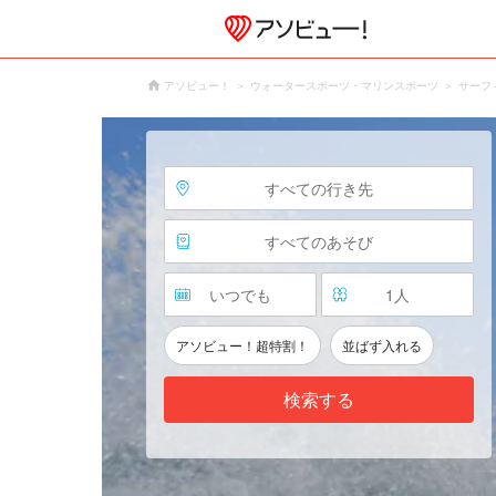
アソビュー！
ウォータースポーツ・マリンスポーツ
サーフ
すべての行き先
すべてのあそび
いつでも
1
人
アソビュー！超特割！
並ばず入れる
検索する