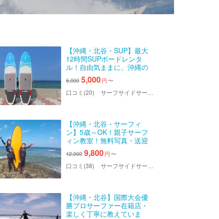
【沖縄・北谷・SUP】最大
12時間SUPボードレンタ
ル！自由気ままに、沖縄の
海を大満喫しよう
5,000
6,000
円
〜
口コミ(20)
サーフサイドサービス ハイサイ
【沖縄・北谷・サーフィ
ン】5歳～OK！親子サーフ
ィン教室！無料写真・送迎
サービスあり
9,800
12,000
円
〜
口コミ(38)
サーフサイドサービス ハイサイ
【沖縄・北谷】国際大会優
勝プロサーファー在籍店・
楽しく丁寧に教えていま