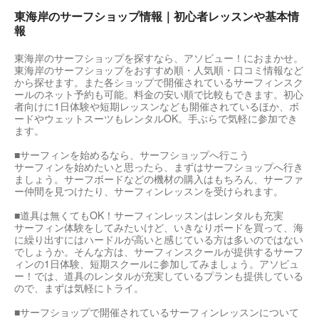
東海岸のサーフショップ情報｜初心者レッスンや基本情
報
東海岸のサーフショップを探すなら、アソビュー！におまかせ。
東海岸のサーフショップをおすすめ順・人気順・口コミ情報など
から探せます。また各ショップで開催されているサーフィンスク
ールのネット予約も可能。料金の安い順で比較もできます。初心
者向けに1日体験や短期レッスンなども開催されているほか、ボ
ードやウェットスーツもレンタルOK。手ぶらで気軽に参加でき
ます。
■サーフィンを始めるなら、サーフショップへ行こう
サーフィンを始めたいと思ったら、まずはサーフショップへ行き
ましょう。サーフボードなどの機材の購入はもちろん、サーファ
ー仲間を見つけたり、サーフィンレッスンを受けられます。
■道具は無くてもOK！サーフィンレッスンはレンタルも充実
サーフィン体験をしてみたいけど、いきなりボードを買って、海
に繰り出すにはハードルが高いと感じている方は多いのではない
でしょうか。そんな方は、サーフィンスクールが提供するサーフ
ィンの1日体験、短期スクールに参加してみましょう。アソビュ
ー！では、道具のレンタルが充実しているプランも提供している
ので、まずは気軽にトライ。
■サーフショップで開催されているサーフィンレッスンについて