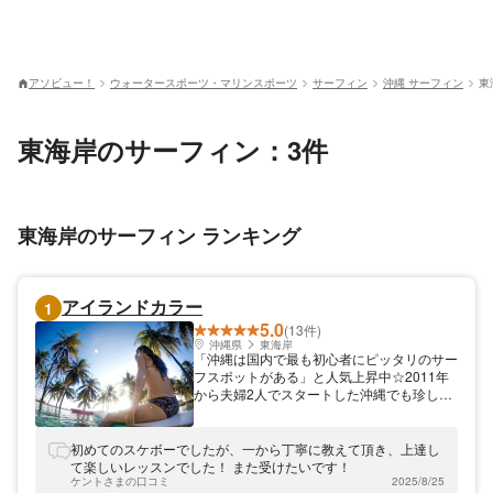
アソビュー！
ウォータースポーツ・マリンスポーツ
サーフィン
沖縄 サーフィン
東
東海岸のサーフィン：3件
東海岸のサーフィン ランキング
アイランドカラー
1
5.0
(13件)
沖縄県
東海岸
「沖縄は国内で最も初心者にピッタリのサー
フスポットがある」と人気上昇中☆2011年
から夫婦2人でスタートした沖縄でも珍しい
サーフィンツアーのショップです。 沖縄で
は海水の温度が通年通して温かいことからど
の季節に来ても波乗りを楽しむことができま
初めてのスケボーでしたが、一から丁寧に教えて頂き、上達し
す。どんなにサーフィンのスキルを重ねた中
て楽しいレッスンでした！ また受けたいです！
級者、上級者でも沖縄特有のリーフブレイク
ケントさまの口コミ
2025/8/25