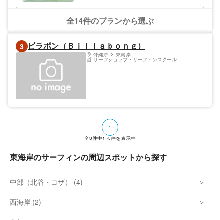
よりご予約を承っておりますので、いつでも
のアイランドカラーのサーフツアーです。
お気軽にお問い合わせください。沖縄旅行で
旅行が終わったあとにも、写真や映像をみて
の思い出作りのお手伝いをいたします。
余韻に浸れることは最上級の贅沢です。 沖
全14件のプランから選ぶ
縄でサーフィンデビューしたい方、沖縄で波
乗りをすることが初めての方、連れに初心者
がいて不安な方、ぜひぜひアイランドカラー
ビラボン（Ｂｉｌｌａｂｏｎｇ）
3
で安全で楽しいサーフィンをご体験くださ
沖縄県
東海岸
い。
サーフショップ・サーフィンスクール
1
全
3
件中
1~3
件を表示中
東海岸のサーフィンの周辺スポットから探す
中部（北谷・コザ） (4)
西海岸 (2)