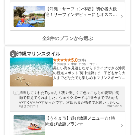
というものに関しては初心者の立場になりま
す。 私たちのツアーには中級者以上のサー
【沖縄・サーフィン体験】初心者大歓
ファーも多く訪れます。 波乗りのスキルを
迎！サーフィンデビューにもオススメ
学ぶだけではなく沖縄でのサーフィンのやり
プラン！（サーフィン未経験～4,5回
方、地形の知識、乗ったことのないボードの
の方向け）
乗り方、旅行先でサーフィンを安全に楽しく
遊んでもらうため私たち夫婦が手取り足取り
全力でサポートいたします。 レンタルボー
全3件のプランから選ぶ
ドだけの貸し出しを行い、ポイントだけガイ
ドをしてインストラクターが同行せずにお客
様だけで波乗りをする..... そういったご案内
沖縄マリンスタイル
2
は一切なし。 地元のサーファーもたくさん
5.0
いる中で右も左も分からない....不安だらけで
(3件)
怖い....そういったことがないようにサーフタ
沖縄県
中部（北谷・コザ）
美しい海を見渡しながらドライブできる沖縄
イム中は終始しっかりサポートいたします。
の観光スポット｢海中道路｣で、子どもから大
プロカメラマン付きのためソーシャルメディ
人までどなたでも楽しめるマリンスポーツシ
ア掲載や思い出としてのお写真を無料提供。
ョップを運営しております。定番のバナナボ
ツアー料金には当日必要な道具は全て含まれ
ートをはじめ、フライボードやウェイクボー
ております。 水着、バスタオルをお持ちく
ド、ホバーボードなど、人気のマリンスポー
担当してくれたTちゃん！凄く優しくて色々こちらの要望に笑
ださい。 海外や他の業者で高額な写真撮影
ツで遊べます。｢初めてだけど大丈夫かな｣と
顔で答えてくれました。ウェイクボードは1番今まででわかり
は無料、動画撮影はなんと1グループ500
いう方でも、大会にも出場している経験豊富
やすくやりやすかったです。次回もまた指名でお願いしたいと
円！！ ツアー料金は他のショップよりも500
なスタッフが、お客様一人ひとりのレベルに
kさまの口コミ
2020/8/13
思います。ご丁寧に楽しい時間を本当にありがとうございまし
円ほど高いですがインストラクターが二人い
合わせて丁寧に指導しているのでご安心くだ
た。
ないと経験できないことが盛り沢山のワクワ
さい。 各種単品メニューもございますが、
【うるま市】遊び放題メニュー☆1時
ク体験を全力でお手伝いさせていただきま
｢思い切り海を遊び尽くしたい｣という方のた
す。 ただ波乗りをして終わり！！ではな
間遊び放題プラン☆
めに、遊び放題プランや一日貸切プランなど
く、初心者でも良い波に必ず乗れるレッス
もご用意しております。お電話またはLINE
ン、素敵な写真や動画が残せる、ここが自慢