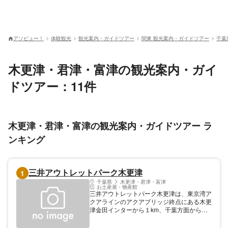
アソビュー！
体験観光
観光案内・ガイドツアー
関東 観光案内・ガイドツアー
千葉
木更津・君津・富津の観光案内・ガイ
ドツアー：11件
木更津・君津・富津の観光案内・ガイドツアー ラ
ンキング
三井アウトレットパーク木更津
1
千葉県
木更津・君津・富津
お土産屋・物産館
三井アウトレットパーク木更津は、東京湾ア
クアラインのアクアブリッジ終点にある木更
津金田インターから１km、千葉方面からア
クアライン連絡道の袖ヶ浦インターから約
4.5kmの場所にあります。高速バスや自動車