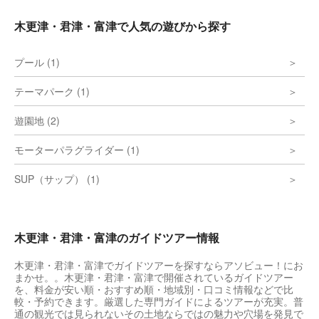
きるでしょう。 さらに、「里の小湯」の湯
船に浸かることで、旅の疲れを癒すことも可
木更津・君津・富津で人気の遊びから探す
能です。「レンタサイクル」もあり、自転車
に乗って自然豊かな周辺を散策することもお
すすめです。 安心安全の取り組みも行われ
プール (1)
ている「道の駅 保田小学校」は、旅行者は
もちろん、地元の人々にとっても大切な場所
テーマパーク (1)
となっています。様々な施設やサービスを通
じて、訪れる人々と地域とのつながりを深め
る役割を担っています。
遊園地 (2)
モーターパラグライダー (1)
SUP（サップ） (1)
木更津・君津・富津のガイドツアー情報
木更津・君津・富津でガイドツアーを探すならアソビュー！にお
まかせ。。木更津・君津・富津で開催されているガイドツアー
を、料金が安い順・おすすめ順・地域別・口コミ情報などで比
較・予約できます。厳選した専門ガイドによるツアーが充実。普
通の観光では見られないその土地ならではの魅力や穴場を発見で