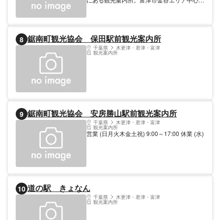
した観光案内を行っている。天然温泉施設が
あり、鋸山登山後の日帰り入浴や宿泊も可
能。（宿泊は事前予約制）
鋸南町観光協会 保田駅前観光案内所
8
千葉県
木更津・君津・富津
観光案内所
鋸南町観光協会 安房勝山駅前観光案内所
9
千葉県
木更津・君津・富津
観光案内所
営業 (日月火木金土祝) 9:00～17:00 休業 (水)
道の駅 きょなん
10
千葉県
木更津・君津・富津
観光案内所