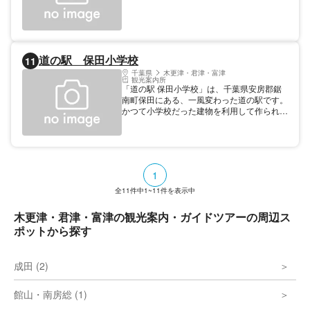
道の駅 保田小学校
11
千葉県
木更津・君津・富津
観光案内所
「道の駅 保田小学校」は、千葉県安房郡鋸
南町保田にある、一風変わった道の駅です。
かつて小学校だった建物を利用して作られた
この施設は、観光スポットとしてだけでな
く、地域交流の場としても親しまれていま
す。 中心となるのは、「里山食堂」「Cafe
金次郎」「廃校ピッツェリア
DaPeGONZO」「風土職人A’ma～ne」とい
1
った飲食店です。これらは選りすぐりの地元
の食材を使用し、個性的なメニューを提供。
全
11
件中
1~11
件を表示中
懐かしい学校給食の味を再現した料理からオ
リジナルのピッツァまで、幅広い味を楽しむ
木更津・君津・富津の観光案内・ガイドツアーの周辺ス
ことが可能です。 また、「きょなん楽市」
ポットから探す
という直売所では、地域の新鮮な食材や特産
品を購入することができます。地元の味を気
軽に持ち帰ることができるのが魅力的です。
成田 (2)
また、ここでは一風変わった宿泊体験もでき
ます。「学びの宿」と呼ばれる施設では、か
つて教室だった場所で泊まることができま
館山・南房総 (1)
す。少しノスタルジックな雰囲気を楽しみな
がら、ゆっくりとした時間を過ごすことがで