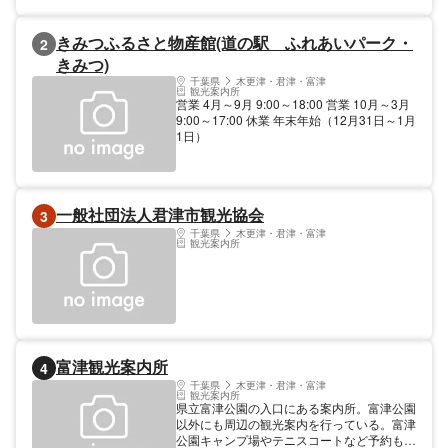
を利用して、東京や横浜・川崎方面から約
45分で到着でき、とても便利なところに位
きみつふるさと物産館(道の駅 ふれあいパーク・
2
置しています平成３０年１０月には３００店
舗超の大型アウトレット施設へとスケールア
きみつ)
ップしました。店内や通路は広々としてい
千葉県
木更津・君津・富津
て、お子様やペット連れのお子様も安心して
観光案内所
営業 4月～9月 9:00～18:00 営業 10月～3月
お買い物が楽しめます。
9:00～17:00 休業 年末年始（12月31日～1月
1日）
一般社団法人君津市観光協会
3
千葉県
木更津・君津・富津
観光案内所
富津観光案内所
4
千葉県
木更津・君津・富津
観光案内所
県立富津公園の入口にある案内所。富津公園
以外にも周辺の観光案内を行っている。富津
公園キャンプ場やテニスコートなど予約も行