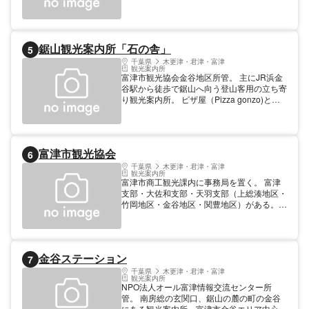
っている。富津市観光協会富津支部の事務所
を兼ねる。 営業時間 (日月火水木金土祝)
09:00～17:00 定休日 (水) 冬 11月～2月の間
鋸山観光案内所「石の舎」
5
千葉県
木更津・君津・富津
観光案内所
富津市観光協会金谷地区所管。 主にJR浜金
谷駅から徒歩で鋸山へ向う登山客用の立ち寄
り観光案内所。 ピザ屋（Pizza gonzo)と併
設している。
富津市観光協会
6
千葉県
木更津・君津・富津
観光案内所
富津市商工観光課内に事務局を置く。 富津
支部・大佐和支部・天羽支部（上総湊地区・
竹岡地区・金谷地区・関豊地区）がある。
営業 8:30～17:15 休業 (日土祝)
金谷ステーション
7
千葉県
木更津・君津・富津
観光案内所
NPO法人オール富津情報交流センター所
管。 南房総の玄関口、鋸山の麓の町の金谷
にある観光案内所。富津市金谷エリア中心と