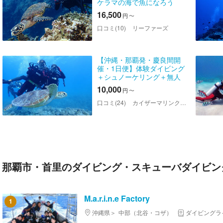
ケラマの海で魚になろう
16,500
円
〜
口コミ(10)
リーファーズ
【沖縄・那覇発・慶良間開
催・1日便】体験ダイビング
＋シュノーケリング＋無人
島上陸orホエールウォッチ
10,000
円
〜
ング｜ウミガメ遭遇率が高
い！マリンスポーツ豊富♪ラ
口コミ(24)
カイザーマリンクラブ
ンチ・ドリンク・撮影写真
付き
那覇市・首里のダイビング・スキューバダイビン
M.a.r.i.n.e Factory
1
沖縄県
中部（北谷・コザ）
ダイビングラ