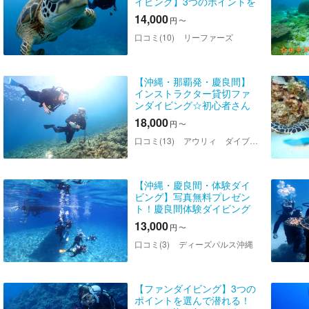
イビング】3つのポイントを
楽しめる！ケラマの海を 遊
14,000
円
〜
び尽くそう
口コミ(10)
リーファーズ
【沖縄・那覇発・慶良間】
インストラクター貸切ファ
ンダイビング☆初心者さん
におすすめ★1名様～ガイド
18,000
円
〜
貸切♪送迎無料・水中動画無
料
口コミ(13)
アウリィ ダイブ 沖縄
【沖縄・慶良間・体験ダイ
ビング】写真無料プレゼン
ト！慶良間体験ダイビング
＆シュノーケリング（1日）
13,000
円
〜
口コミ(3)
ディーズパルス沖縄
【ファンダイビング】3つの
ポイントを選んで潜れる！