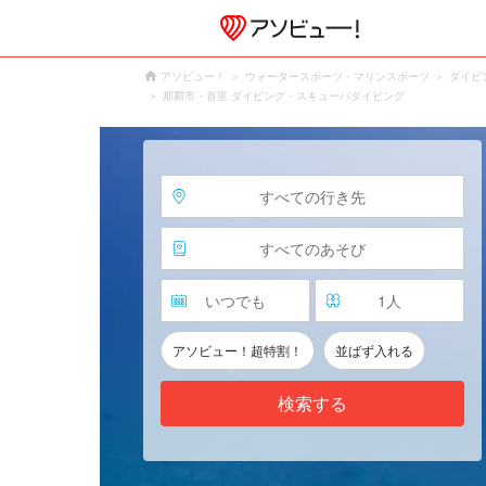
アソビュー！
ウォータースポーツ・マリンスポーツ
ダイビ
那覇市・首里 ダイビング・スキューバダイビング
すべての行き先
すべてのあそび
いつでも
1
人
アソビュー！超特割！
並ばず入れる
検索する