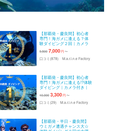
【那覇発・慶良間】初心者
専門！海ガメに逢える？体
験ダイビング２回｜カメラ
レンタル付｜2025年4月
7,000
9,500
円
〜
Google口コミ数「沖縄ダイ
ビング」第１位
口コミ(878)
M.a.r.i.n.e Factory
【那覇発・慶良間】初心者
専門！海ガメに逢える!?体験
ダイビング｜カメラ付き｜
2025年4月Google口コミ数
3,300
10,000
円
〜
「沖縄ダイビング」１位｜
４名様以上でお得なグルー
口コミ(29)
M.a.r.i.n.e Factory
プ割！
【那覇発・半日・慶良間】
ウミガメ遭遇チャンス大☆