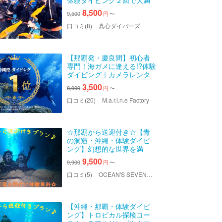
体験ダイビング２回で大満
足！写真・動画無料プレゼ
8,500
9,500
円
〜
ント♪安心の少人数制☆初心
者向け体験ダイビングツア
口コミ(8)
真心ダイバーズ
ー
【那覇発・慶良間】初心者
専門！海ガメに逢える!?体験
ダイビング｜カメラレンタ
ル付｜2025年4月Google口
3,500
8,000
円
〜
コミ数「沖縄ダイビング」
第１位
口コミ(20)
M.a.r.i.n.e Factory
☆那覇から送迎付き☆【青
の洞窟・沖縄・体験ダイビ
ング】幻想的な世界を満
喫！青の洞窟体験ダイビン
9,500
9,900
円
〜
グ
口コミ(5)
OCEAN'S SEVEN（オーシャンズセブン）
【沖縄・那覇・体験ダイビ
ング】トロピカル探検コー