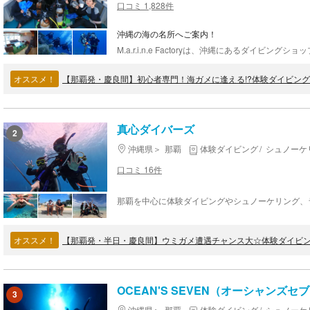
口コミ 1,828件
沖縄の海の名所へご案内！
オススメ！
真心ダイバーズ
2
沖縄県
那覇
体験ダイビング
シュノーケ
口コミ 16件
オススメ！
OCEAN'S SEVEN（オーシャンズセ
3
沖縄県
那覇
体験ダイビング
シュノーケ