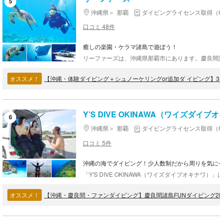
5
沖縄県
那覇
ダイビングライセンス取得（
口コミ 48件
癒しの楽園・ケラマ諸島で遊ぼう！
オススメ！
Y’S DIVE OKINAWA（ワイズダイ
6
沖縄県
那覇
ダイビングライセンス取得（
口コミ 5件
沖縄の海でダイビング！少人数制だから周りを気に
オススメ！