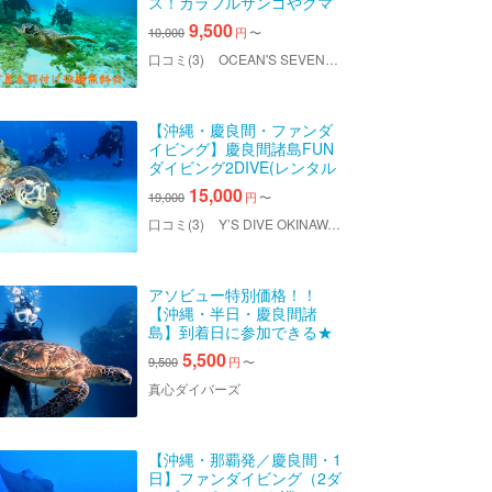
ス！カラフルサンゴやクマ
ノミに会える！写真撮影＆
9,500
10,000
円
〜
餌付け付き
口コミ(3)
OCEAN'S SEVEN（オーシャンズセブン）
【沖縄・慶良間・ファンダ
イビング】慶良間諸島FUN
ダイビング2DIVE(レンタル
無料、水中写真無料、送迎
15,000
19,000
円
〜
無料)
口コミ(3)
Y’S DIVE OKINAWA（ワイズダイブオキナワ）
アソビュー特別価格！！
【沖縄・半日・慶良間諸
島】到着日に参加できる★
写真＆動画プレゼント！初
5,500
9,500
円
〜
心者向け体験ダイビング
（１本コース）
真心ダイバーズ
【沖縄・那覇発／慶良間・1
日】ファンダイビング（2ダ