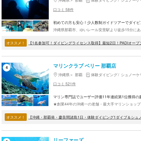
口コミ 58件
初めての方も安心！少人数制ガイドツアーでダイビ
オススメ！
【1名参加可！ダイビングライセンス取得】最短2日！PADIオー
マリンクラブ ベリー 那覇店
4
沖縄県
那覇
体験ダイビング
シュノーケ
口コミ 521件
マリン専門誌でユーザー評価11年連続第1位獲得の
オススメ！
リーファーズ