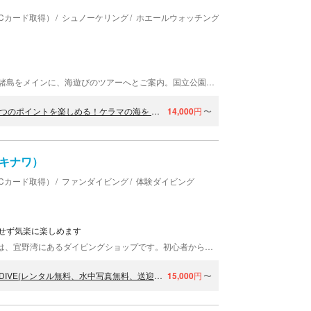
Cカード取得）
シュノーケリング
ホエールウォッチング
クルージング・船上パ
リーファーズは、沖縄県那覇市にあります。慶良間諸島をメインに、海遊びのツアーへとご案内。国立公園にも指定された美しい海で、皆様のお越しをお待ちしております！
【沖縄・体験ダイビング＋シュノーケリングor追加ダ イビング】3つのポイントを楽しめる！ケラマの海を 遊び尽くそう
14,000
円
〜
ブオキナワ）
Cカード取得）
ファンダイビング
体験ダイビング
せず気楽に楽しめます
「Y'S DIVE OKINAWA（ワイズダイブオキナワ）」は、宜野湾にあるダイビングショップです。初心者から中級者をメインに、少人数制でお楽しみいただけるプランをご案内しています！短期間でPADIのライセンス取得も可能。お客様のペースに合わせて講習するので初めての方でも安心です♪沖縄に来た際はぜひお越しくださいね。
【沖縄・慶良間・ファンダイビング】慶良間諸島FUNダイビング2DIVE(レンタル無料、水中写真無料、送迎無料)
15,000
円
〜