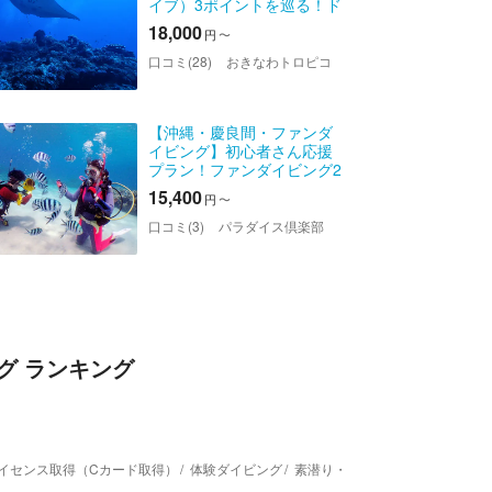
イブ）3ポイントを巡る！ド
リフトダイビングもでき
18,000
円
〜
る！
口コミ(28)
おきなわトロピコ
【沖縄・慶良間・ファンダ
イビング】初心者さん応援
プラン！ファンダイビング2
ダイブ
15,400
円
〜
口コミ(3)
パラダイス倶楽部
グ ランキング
イセンス取得（Cカード取得）
体験ダイビング
素潜り・スキンダイビング
ファ