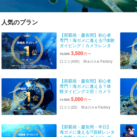
人気のプラン
【那覇発・慶良間】初心者
専門！海ガメに逢える!?体験
ダイビング｜カメラレンタ
ル付｜2025年4月Google口
3,500
10,000
円
〜
コミ数「沖縄ダイビング」
第１位
口コミ(430)
M.a.r.i.n.e Factory
【那覇発・慶良間】初心者
専門！海ガメに逢える？体
験ダイビング２回｜カメラ
レンタル付｜2025年4月
5,000
11,500
円
〜
Google口コミ数「沖縄ダイ
ビング」第１位１名様専用
口コミ(22)
M.a.r.i.n.e Factory
【那覇発・慶良間・半日】
海ガメに逢える!?器材レンタ