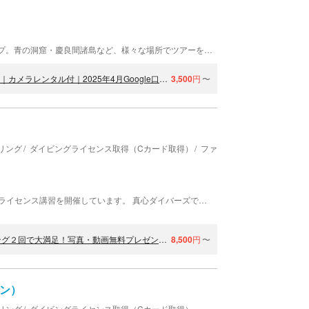
M.a.r.i.n.e Factoryは、沖縄にあるダイビングショップ。青の洞窟・慶良間諸島など、様々な場所でツアーを開催しております！ 他にもジェットアクティビティや変身写真など、様々なツアーをご用意！
【那覇発・慶良間】初心者専門！海ガメに逢える!?体験ダイビング｜カメラレンタル付｜2025年4月Google口コミ数「沖縄ダイビング」第１位
3,500
円
〜
リング
ダイビングライセンス取得（Cカード取得）
ファンダイビング
素潜り・
那覇を中心に体験ダイビングやシュノーケリング、ライセンス講習を開催しています。 真心ダイバーズです！ 「全力で楽しむ海遊び」をコンセプトに、ツアー開始から解散まで、一緒に海で遊び尽くす時間を大切にしています！ 私たちの笑顔から始まり、お客様が笑顔で帰っていただく笑顔確約宣言！ 初心者やブランクのある方でも安心して楽しめるよう、少人数制で丁寧なサポートを大切にしています。
【那覇発・半日・慶良間】ウミガメ遭遇チャンス大☆体験ダイビング２回で大満足！写真・動画無料プレゼント♪安心の少人数制☆初心者向け体験ダイビングツアー
8,500
円
〜
ブン）
リング
ダイビングライセンス取得（Cカード取得）