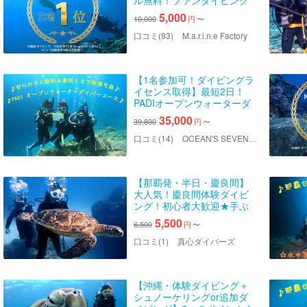
ル無料！ファンダイビング
｜2025年4月Google口コミ
5,000
10,000
円
〜
数「沖縄ダイビング」第1
位！
口コミ(93)
M.a.r.i.n.e Factory
【1名参加可！ダイビングラ
イセンス取得】最短2日！
PADIオープンウォーターダ
イバーコース
35,000
39,800
円
〜
口コミ(14)
OCEAN'S SEVEN（オーシャンズセブン）
【那覇発・半日・慶良間】
大人気！慶良間体験ダイビ
ング！初心者大歓迎★手ぶ
らでOK！最新カメラ撮影♪
5,500
6,500
円
〜
写真・動画プレゼント★半
日で気軽に楽しめる（1本コ
口コミ(1)
真心ダイバーズ
ース）
【沖縄・体験ダイビング＋
シュノーケリングor追加ダ