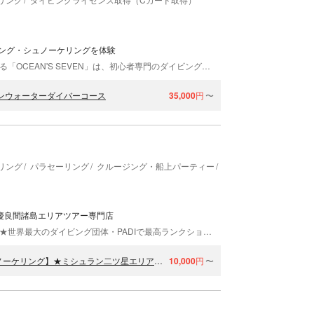
ング・シュノーケリングを体験
沖縄県那覇市、ゆいレール安里駅より徒歩15分にある「OCEAN'S SEVEN」は、初心者専門のダイビングショップ。足の着く浅場からレクチャーをしており、お子様やご年配の方、泳ぎが苦手な方でも楽しむことができます。沖縄の美しい海で日常とかけ離れた異次元の感覚を体感。まるで宇宙のような海中世界で一生の思い出を作れます。
プンウォーターダイバーコース
35,000
円
〜
リング
パラセーリング
クルージング・船上パーティー
ホエールウォッチング
慶良間諸島エリアツアー専門店
★創業44年の沖縄一の老舗・最大手マリンショップ★世界最大のダイビング団体・PADIで最高ランクショップ★世界のダイバー憧れ”ケラマブルー”での海遊び★
【沖縄・那覇発・慶良間諸島1日・体験ダイビング1ダイブ＆シュノーケリング】★ミシュラン二ツ星エリア開催★3ポイント回遊★専門誌で11年連続1位評価★100％完全禁煙船★写真＆送迎＆タオル＆ランチ無料★
10,000
円
〜