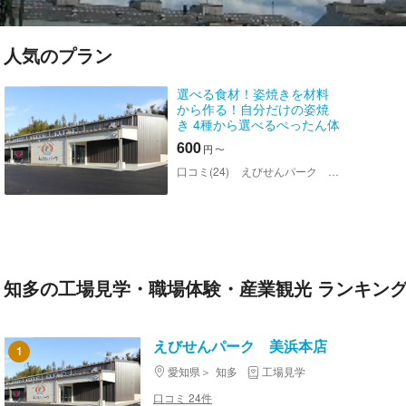
人気のプラン
選べる食材！姿焼きを材料
から作る！自分だけの姿焼
き 4種から選べるぺったん体
験
600
円
〜
口コミ(24)
えびせんパーク 美浜本店
知多の工場見学・職場体験・産業観光 ランキン
えびせんパーク 美浜本店
1
愛知県
知多
工場見学
口コミ 24件