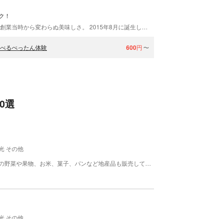
ク！
えびせんパークとは？ 新鮮な素材の風味を生かした創業当時から変わらぬ美味しさ。 2015年8月に誕生した「えびせんパーク」は、三河湾・伊勢湾のすぐそばに本社と自社工場を構える海鮮せんべいの製造メーカー「カネヨシ製菓」が運営しています。 50年以上に渡り、地域に根ざして作り続けてきた実績と技術を生かし、さまざまな海の幸を使用した美味しいせんべいを皆様にお届けしています。そんなえびせんパークでは日本初の姿焼きせんべいが体験できます！ 潰したい原料を決めて、好きな味付けをしたら…レッツぺったん！音と蒸気でテンションアップ！ やらないとわからないこの興奮！ ぜひ体験してみてください！
選べるぺったん体験
600
円
〜
0選
光 その他
武豊町の特産品である味噌・たまりをはじめ、地元の野菜や果物、お米、菓子、パンなど地産品も販売しています。 また、フードコートもあり、武豊町の味噌・たまりを使用した軽食、知多半島で水揚げされた新鮮な魚介類を使った海鮮料理などを召し上がれます。 営業時間 (日火水木金土祝) 9:00～18:00 ※休館日が祝日の場合は翌日休館 ※年末年始の営業日については直接お問い合わせください
光 その他