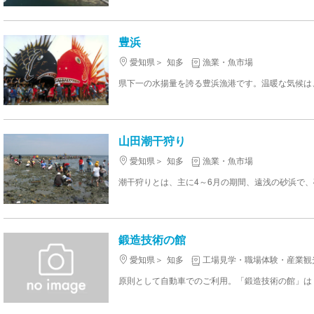
豊浜
愛知県
知多
漁業・魚市場
山田潮干狩り
愛知県
知多
漁業・魚市場
鍛造技術の館
愛知県
知多
工場見学・職場体験・産業観