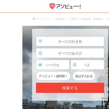
アソビュー！
体験観光
工場見学・職場体験・産業観光
すべての行き先
すべてのあそび
いつでも
1
人
アソビュー！超特割！
並ばず入れる
検索する