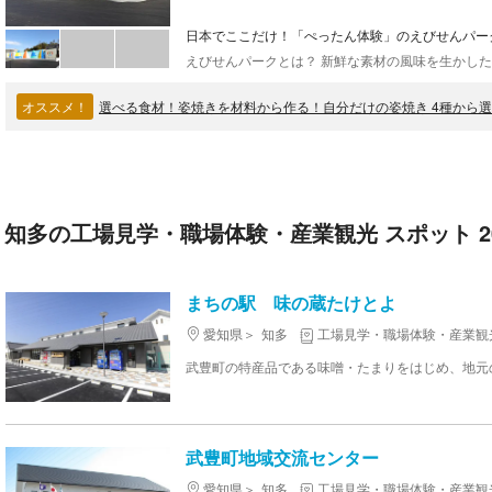
日本でここだけ！「ぺったん体験」のえびせんパー
オススメ！
選べる食材！姿焼きを材料から作る！自分だけの姿焼き 4種から
知多の工場見学・職場体験・産業観光 スポット 2
まちの駅 味の蔵たけとよ
愛知県
知多
工場見学・職場体験・産業観
武豊町地域交流センター
愛知県
知多
工場見学・職場体験・産業観