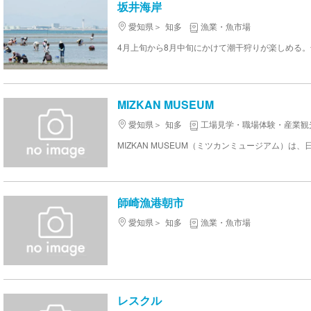
坂井海岸
愛知県
知多
漁業・魚市場
MIZKAN MUSEUM
愛知県
知多
工場見学・職場体験・産業観
師崎漁港朝市
愛知県
知多
漁業・魚市場
レスクル