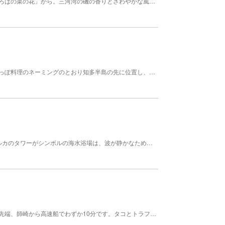
南知多の春の訪れは、豊丘の「潮干狩り」と「花ひろばの菜の花」から。三河湾の磯の香りとさわやかな風、花のやさしい香りが特徴のまちです。秋にはコスモスが道路沿いに咲くコスモス街道も有名です。豊丘IC近くの道沿い500mに約200万本のコスモスが秋の訪れを知らせてくれます。ガラス工房「グラスバレー」でのトンボ玉づくり体験をしたり、「鯛まつり広場」でとれたて新鮮の海の幸をふんだんに使ったお煎餅を食べたりして、豊丘を満喫しましょう。 魚介名：ハゼ
素材の新鮮さにこだわりをもつ店が集まるまち。崎っぽ料理のネーミングのとおり知多半島の先に位置し、近くの市場から旬な魚介類が多く水揚げされます。崎っぽ料理とは、獲れたての魚介類を使った漁師の素朴な料理のことで、店の前ののぼり旗が目印です。漁師さんが獲った魚も絶品ですが、片名では釣り船体験もできます。海釣りにもいろいろとありますが、人気1番の釣りは船釣り。大物から小物まで、ポイントを選んで楽しめます。 魚介名：タイ、スズキ、ヒラメ、メバル、アイナメ、カレイ
名前のとおり、山と海の幸が豊富なまち。3匹のイルカのタワーがシンボルの海水浴場は、波が静かなため、家族連れに安心です。西海岸は直接波が入り、若者のサーフスポットとして有名。東海岸は、岩場が多く磯遊びに家族が多く訪れます。海面が陽の色に染まっていく海岸通りの夕日の景色は特に絶景で、宿に泊まりお風呂から見るのが通。穏やかな山海の海を、家族みんなで堪能してみましょう。 魚介名 タイ、スズキ、ヒラメ、メバル、アイナメ、カレイ
名古屋からいちばん近い島、日間賀島。知多半島の先端、師崎から高速船でわずか10分です。タコとトラフグの名産地として親しまれています。名物は何といってもタコ。島内にはタコ料理を楽しめるお店が多くあります。10月から3月には旬を迎えるフグ料理も絶品。港にはタコとフグとを掛けて「ようこそ多幸と福の島へ！」と書かれているほどです。ほのぼのとした島の時間がそこにはあります。ゆっくりと時の流れに身をまかせ、ぼぉーっと過ごせます。 魚介名：タイ、スズキ、ヒラメ、メバル、アイナメ、カレイ