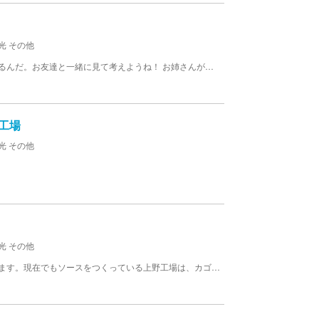
光 その他
ここでは、 映画を見たりしながら、クイズもできるんだ。お友達と一緒に見て考えようね！ お姉さんが実験をやってみせてくれたり、みんなも動かしたりできるコーナーがあるよ！ 天然ガスがどこから来るのかを考えたり、地震（じしん）を実際に体験できたりするよ！ いろんな色のガスの花を見ることができたり、ガスについて考えたりできるところなんだ！ 【料金】 無料
工場
光 その他
光 その他
カゴメ記念館は、カゴメ株式会社上野工場内にあります。現在でもソースをつくっている上野工場は、カゴメ創業の地です。 【料金】 無料（予約制）