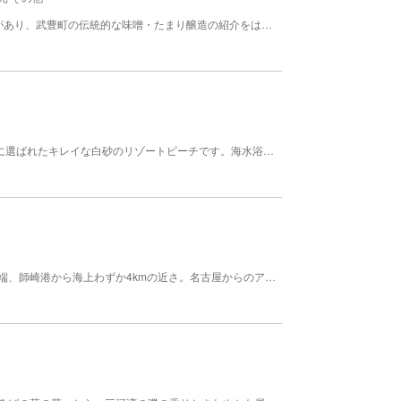
1階には歴史産業展示コーナーの「武豊ゆめ回廊」があり、武豊町の伝統的な味噌・たまり醸造の紹介をはじめ、昭和初期の街並みを再現したジオラマの展示、産業や観光の情報発信をしています。 また、貸館も行っており、1階には体験工房、2階には会議室と多目的ホールがあります。 詳しくは武豊町地域交流施設ホームページをご覧ください。 開館時間 (日火水木金土祝) 9:00～17:00 月曜日が祝日の場合は翌平日が休館日
内海の自慢はなんといっても「日本の渚・100選」に選ばれたキレイな白砂のリゾートビーチです。海水浴場は白砂のビーチが続きます。夏は花火大会などで盛り上がります。海で遊んだ後はゆったり温泉につかって、のんびり疲れを癒してください。貴重な文化財が数多く残されている「尾州廻船内海船船主内田家佐七家・佐平二家」や、和菓子屋さんをはじめとしたお菓子屋さんでスイーツを食べるなど、五感で内海を楽しみましょう。 魚介名：タイ、スズキ、ヒラメ、メバル、アイナメ、カレイ
三河湾国定公園にある篠島は、愛知県知多半島の先端、師崎港から海上わずか4kmの近さ。名古屋からのアクセスの良さが人気となっています。。三河湾と伊勢湾の潮流が交じり合う場所として新鮮な海の幸が豊富に獲れます。中でも島の名物はフグで、フグ料理を目当てに島へ渡る人も数多くいます。また、島の西側からの夕陽が特に美しく、「日本の夕陽100選」に選ばれているほどです。もちろん「海水浴」「釣り」などもたっぷり楽しめます。 魚介名：タイ、スズキ、ヒラメ、メバル、アイナメ、カレイなど