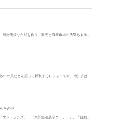
県下一の水揚量を誇る豊浜漁港です。温暖な気候は、風光明媚な自然を作り、観光と海産市場の活気ある漁師町です。夏には天下の奇祭「鯛まつり」がおこなわれることでも有名で、その光景は圧巻です。豊漁と海の安全を祈るお祭りで、10から18mの竹と木材を組み合わせて作った重さ約1トンの巨大な鯛が豊浜を練り歩きます。豊浜漁港周辺にある堤防は、年間を通じて多くの釣りが楽しめます。 観光漁業 釣り場 豊浜釣り桟橋 魚介名：タイ、スズキ、ヒラメ、メバル、アイナメ、カレイ
潮干狩りとは、主に4～6月の期間、遠浅の砂浜で、砂中の貝などを掘って採取するレジャーです。南知多は漁業中心の町で、新鮮な魚介類が美味しく食べられることで有名。広々とした南知多の遠浅の海でとれるアサリの美味しさは抜群で、味噌汁や酒蒸しなどでいただくと潮風の香りが口の中いっぱいに広がります。楽しい春の1日は、山田海岸で家族そろって潮干狩りを楽しんで海の幸を味わいましょう。 【料金】 大人: 1,400円 中学生以上 小学生: 1,000円 その他: 100円 くまで（かぎ）貸出料1丁 ※入場・駐車場は先着順です。予約はできません。 ※料金等は変更になる場合があります。
光 その他
原則として自動車でのご利用。「鍛造技術の館」は「エントランス」、「大野鍛冶展示コーナー」、「自動車鍛造品展示コーナー」で構成されています。 【料金】 無料（予約制）