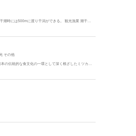
4月上旬から8月中旬にかけて潮干狩りが楽しめる。干潮時には500mに渡り干潟ができる。 観光漁業 潮干狩 事業者 常滑市観光協会坂井支部 魚介名 アサリ、バカ貝
光 その他
MIZKAN MUSEUM（ミツカンミュージアム）は、日本の伝統的な食文化の一環として深く根ざしたミツカンの酢づくりの歴史とそのこだわりを体感できる、体験型の博物館となっています。ここでは、大人から子供までが楽しみながら学んでいく空間が提供されています。 本館では5つのゾーンに分かれた展示が展開されており、運河沿いの黒塀とともに江戸時代の酢作りの風景を再現した「大地の蔵」、食と命のつながりが伝えられた「水のシアター」など、見て、触れて、体感することで食文化の魅力や醸造技術の深さを理解することができます。また、館内で開かれるイベントやワークショップを通じて、来訪者自身が食文化や物つくりに直接関わる体験を行うことも可能です。 見学は事前予約が必要となり、公式アプリを活用すれば見学の際の解説ガイドへの視聴も可能です。定期的に開かれるイベント情報や公式ブログなども併せてチェックすることで、MIZKAN MUSEUMの最新情報を逐次入手できます。 一度訪れると、もう一度訪れたいと思えるスポット。それがMIZKAN MUSEUMです。来館者が食文化の魅力に触れ、新たな発見をする場所として、ぜひ足を運んでみてください。